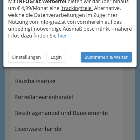
Waffenhandel
Mit
INFOGraz Werbefrei
bieten wir darüber hinaus
um € 4,99/Monat eine
'trackingfreie'
Alternative,
welche die Datenverarbeitungen im Zuge Ihrer
Stahlwarenhandel
Nutzung von info-graz.at von vornherein auf das
unbedingt notwendige Ausmaß beschränkt – nähere
Stahlhandel
Infos dazu finden Sie
hier
Sprengmittelhandel
Einstellungen
Login
Zustimmen & Weiter
Pyrotechnikhandel
Haushaltsartikel
Porzellanwarenhandel
Beschlägehandel und Bauelemente
Eisenwarenhandel