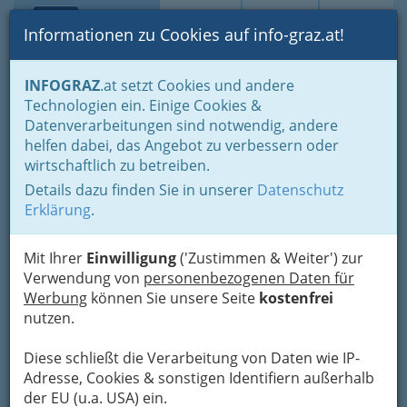
Toggle navi
Suche
Login
Menü
Informationen zu Cookies auf info-graz.at!
Home
Branchen
Einkaufen & Schenken - der Handel
INFOGRAZ
.at setzt Cookies und andere
Handel in Graz
Dinge des täglichen Lebens
Technologien ein. Einige Cookies &
Eisen- und Hartwaren
Heizungs- und Sanitärartikelhandel
Datenverarbeitungen sind notwendig, andere
Nav
helfen dabei, das Angebot zu verbessern oder
Heizungs- und
wirtschaftlich zu betreiben.
Sanitärartikelhandel
Details dazu finden Sie in unserer
Datenschutz
Erklärung
.
Auch im Bad bzw. im WC kann etwas kaputt
Mit Ihrer
Einwilligung
('Zustimmen & Weiter') zur
gehen! Sanitärartikel oder Heizungsartikel sind deshalb recht
Verwendung von
personenbezogenen Daten für
wichtige und nützliche Gegenstände. Zum Glück gibt es
Werbung
können Sie unsere Seite
kostenfrei
ausreichend Händler für sanitäre bzw. heizungstechnische
nutzen.
Artikel.
Diese schließt die Verarbeitung von Daten wie IP-
Adresse, Cookies & sonstigen Identifiern außerhalb
der EU (u.a. USA) ein.