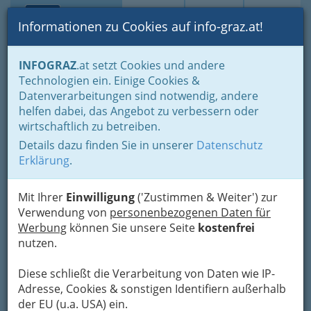
Toggle navi
Suche
Login
Menü
Informationen zu Cookies auf info-graz.at!
Home
Branchen
Einkaufen & Schenken - der Handel
INFOGRAZ
.at setzt Cookies und andere
Handel in Graz
Dinge des täglichen Lebens
Technologien ein. Einige Cookies &
Eisen- und Hartwaren
Porzellanwarenhandel
Datenverarbeitungen sind notwendig, andere
Nav
helfen dabei, das Angebot zu verbessern oder
Porzellanwarenhandel
wirtschaftlich zu betreiben.
Details dazu finden Sie in unserer
Datenschutz
Erklärung
.
Porzellan, auch weißes Gold genannt, kam aus dem alten
China und die Formel dafür wurde lang geheim gehalten! Aber
heutzutage kann man natürlich Porzellanwaren wie
Mit Ihrer
Einwilligung
('Zustimmen & Weiter') zur
Porzellanteller, Porzellangeschirr, ... bzw. Waren, wie
Verwendung von
personenbezogenen Daten für
Geschirr, Tassen, Teller, ... aus Porzellan natürlich bei einem
Werbung
können Sie unsere Seite
kostenfrei
Händler für Porzellanwaren bzw. Porzellanhändler kaufen.
nutzen.
Bezirksauswahl
Diese schließt die Verarbeitung von Daten wie IP-
Adresse, Cookies & sonstigen Identifiern außerhalb
Alle Bezirke
der EU (u.a. USA) ein.