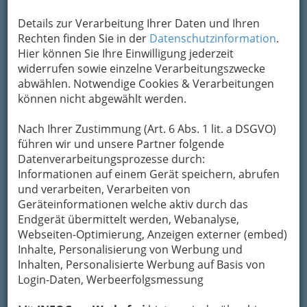
1
Josef Nestler KG
Details zur Verarbeitung Ihrer Daten und Ihren
Rechten finden Sie in der
Datenschutzinformation
.
Kärntner Straße 127, 8053 Graz-Neuhart
Hier können Sie Ihre Einwilligung jederzeit
+43 316 271 146
widerrufen sowie einzelne Verarbeitungszwecke
+43 316 271 146 - 4
abwählen. Notwendige Cookies & Verarbeitungen
E-Mail
Karte & Routenplaner
können nicht abgewählt werden.
Eintrag ändern
Nach Ihrer Zustimmung (Art. 6 Abs. 1 lit. a DSGVO)
Kategorien
führen wir und unsere Partner folgende
Datenverarbeitungsprozesse durch:
Informationen auf einem Gerät speichern, abrufen
und verarbeiten, Verarbeiten von
Geräteinformationen welche aktiv durch das
Endgerät übermittelt werden, Webanalyse,
Webseiten-Optimierung, Anzeigen externer (embed)
Inhalte, Personalisierung von Werbung und
Inhalten, Personalisierte Werbung auf Basis von
Login-Daten, Werbeerfolgsmessung