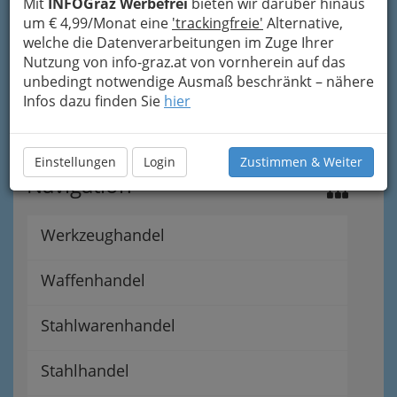
Mit
INFOGraz Werbefrei
bieten wir darüber hinaus
um € 4,99/Monat eine
'trackingfreie'
Alternative,
welche die Datenverarbeitungen im Zuge Ihrer
Nutzung von info-graz.at von vornherein auf das
unbedingt notwendige Ausmaß beschränkt – nähere
Infos dazu finden Sie
hier
Einstellungen
Login
Zustimmen & Weiter
Navigation
Werkzeughandel
Waffenhandel
Stahlwarenhandel
Stahlhandel