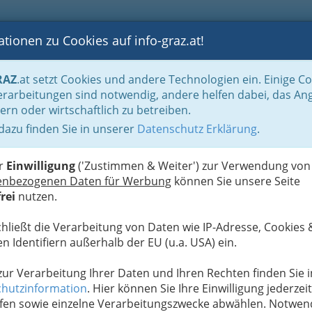
tionen zu Cookies auf info-graz.at!
B
F
G
B
GEN
LOGS
OTOS
ASTRONOMIE
RANCHEN
RAZ
.at setzt Cookies und andere Technologien ein. Einige C
be & Handwerk, Gliederung der WKO
Landesinnung der Glaser - Mitglieder
rarbeitungen sind notwendig, andere helfen dabei, das An
ern oder wirtschaftlich zu betreiben.
 dazu finden Sie in unserer
Datenschutz Erklärung
.
S
er
Einwilligung
('Zustimmen & Weiter') zur Verwendung von
enbezogenen Daten für Werbung
können Sie unsere Seite
schleiferinnen und Glasschleifereien übersichtlich aufgelistet!
rei
nutzen.
Alle Bezirke
chließt die Verarbeitung von Daten wie IP-Adresse, Cookies 
n Identifiern außerhalb der EU (u.a. USA) ein.
1
 zur Verarbeitung Ihrer Daten und Ihren Rechten finden Sie i
hutzinformation
. Hier können Sie Ihre Einwilligung jederzeit
fen sowie einzelne Verarbeitungszwecke abwählen. Notwen