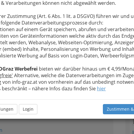
 & Verarbeitungen können nicht abgewählt werden.
n
rer Zustimmung (Art. 6 Abs. 1 lit. a DSGVO) führen wir und 
 folgende Datenverarbeitungsprozesse durch:
tionen auf einem Gerät speichern, abrufen und verarbeiten
T
iten von Geräteinformationen welche aktiv durch das Endg
2
telt werden, Webanalyse, Webseiten-Optimierung, Anzeige
N
r (embed) Inhalte, Personalisierung von Werbung und Inhal
eter
lisierte Werbung auf Basis von Login-Daten, Werbeerfolg
n
OGraz Werbefrei
bieten wir darüber hinaus um € 4,99/Mona
gfreie'
Alternative, welche die Datenverarbeitungen im Zuge
 von info-graz.at von vornherein auf das unbedingt notwen
beschränkt – nähere Infos dazu finden Sie
hier
3
llungen
Login
Zustimmen &
n