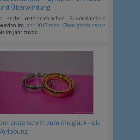
und Überwindung
In sechs österreichischen Bundesländern
wurden im
Jahr 2017 mehr Ehen geschlossen
als im Jahr zuvor.
Der erste Schritt zum Eheglück - die
Verlobung