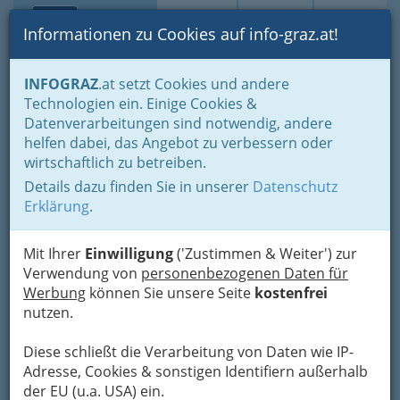
Toggle navi
Suche
Login
Menü
Informationen zu Cookies auf info-graz.at!
Home
Branchen
Einkaufen & Schenken - der Handel
INFOGRAZ
.at setzt Cookies und andere
Der Handel nach WKO-Gliederung
Radio- & Elektrohandel
Technologien ein. Einige Cookies &
Handel mit Elektroinstallationsmaterial
Datenverarbeitungen sind notwendig, andere
Han Anlagenbau Ges.m.b.H.
Nav
helfen dabei, das Angebot zu verbessern oder
wirtschaftlich zu betreiben.
Exerzierplatzstraße 85, 8051 Graz-Gösting
Details dazu finden Sie in unserer
Datenschutz
+43 316 686 550-0
Erklärung
.
+43 316 686 550-13
Mit Ihrer
Einwilligung
('Zustimmen & Weiter') zur
Verwendung von
personenbezogenen Daten für
Werbung
können Sie unsere Seite
kostenfrei
Karte
nutzen.
Diese schließt die Verarbeitung von Daten wie IP-
Adresse mit Google Maps anschauen
Adresse, Cookies & sonstigen Identifiern außerhalb
der EU (u.a. USA) ein.