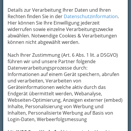
Kontaktaufnahme
Details zur Verarbeitung Ihrer Daten und Ihren
Rechten finden Sie in der
Datenschutzinformation
.
Um die Info-Graz Firmen
vor Spam-Mails zu
Hier können Sie Ihre Einwilligung jederzeit
bewahren
, verwenden wir an dieser Stelle zur
widerrufen sowie einzelne Verarbeitungszwecke
Übermittlung Ihrer Nachricht ein sicheres
abwählen. Notwendige Cookies & Verarbeitungen
Formular. Ihre Nachricht wird nach dem
können nicht abgewählt werden.
Absenden umgehend per Mail an das
Unternehmen Han Anlagenbau Ges.m.b.H.
Nach Ihrer Zustimmung (Art. 6 Abs. 1 lit. a DSGVO)
weitergeleitet.
führen wir und unsere Partner folgende
Mein Name
Datenverarbeitungsprozesse durch:
Informationen auf einem Gerät speichern, abrufen
und verarbeiten, Verarbeiten von
Geräteinformationen welche aktiv durch das
Meine Email Adresse
Endgerät übermittelt werden, Webanalyse,
Webseiten-Optimierung, Anzeigen externer (embed)
Inhalte, Personalisierung von Werbung und
Mein Betreff
Inhalten, Personalisierte Werbung auf Basis von
Login-Daten, Werbeerfolgsmessung