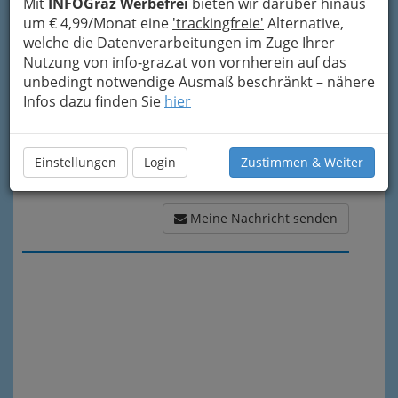
Mit
INFOGraz Werbefrei
bieten wir darüber hinaus
Meine Nachricht
um € 4,99/Monat eine
'trackingfreie'
Alternative,
welche die Datenverarbeitungen im Zuge Ihrer
Nutzung von info-graz.at von vornherein auf das
unbedingt notwendige Ausmaß beschränkt – nähere
Infos dazu finden Sie
hier
Einstellungen
Login
Zustimmen & Weiter
Meine Nachricht senden