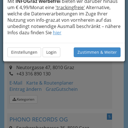
Mit
INFOGraz Werbefrei
bieten wir darüber hinaus
+43 316 826 211 - 15
um € 4,99/Monat eine
'trackingfreie'
Alternative,
welche die Datenverarbeitungen im Zuge Ihrer
E-Mail
Karte & Routenplaner
Nutzung von info-graz.at von vornherein auf das
Eintrag ändern
unbedingt notwendige Ausmaß beschränkt – nähere
Kategorien
Infos dazu finden Sie
hier
4
INANDOUT RECORDS - Distribution
Einstellungen
Login
Zustimmen & Weiter
GmbH
Neutorgasse 47, 8010 Graz
+43 316 890 130
E-Mail
Karte & Routenplaner
Eintrag ändern
GrazGutschein
Kategorien
5
PHONO RECORDS OG