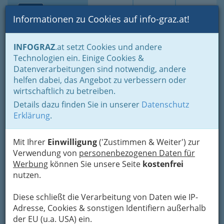
Toggle navi
Suche
Login
Menü
Informationen zu Cookies auf info-graz.at!
Home
Branchen
Einkaufen & Schenken - der Handel
INFOGRAZ
.at setzt Cookies und andere
Handel in Graz
Dinge des täglichen Lebens
Technologien ein. Einige Cookies &
Radio- und Elektrohandel
Tonträgerhandel
Datenverarbeitungen sind notwendig, andere
Nav
helfen dabei, das Angebot zu verbessern oder
Tonträgerhandel
wirtschaftlich zu betreiben.
Details dazu finden Sie in unserer
Datenschutz
Erklärung
.
Jeder Mensch hat schon mal einen Tonträger in der Hand
gehabt, sei es nun einen CD, einen DVD, ein MP3 Player oder
sogar noch eine Kassette. Erwerben kann man diese Tonträger
Mit Ihrer
Einwilligung
('Zustimmen & Weiter') zur
natürlich bei Händler für Tonträger.
Verwendung von
personenbezogenen Daten für
Werbung
können Sie unsere Seite
kostenfrei
Bezirksauswahl
nutzen.
Alle Bezirke
Diese schließt die Verarbeitung von Daten wie IP-
Adresse, Cookies & sonstigen Identifiern außerhalb
1
Berger Daniela Sophie
der EU (u.a. USA) ein.