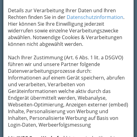
Joanneumring 16, 8010 Graz
Details zur Verarbeitung Ihrer Daten und Ihren
Karte & Routenplaner
Eintrag ändern
Rechten finden Sie in der
Datenschutzinformation
.
Hier können Sie Ihre Einwilligung jederzeit
Kategorien
widerrufen sowie einzelne Verarbeitungszwecke
abwählen. Notwendige Cookies & Verarbeitungen
können nicht abgewählt werden.
2
Friebe Gesellschaft m.b.H.
Nach Ihrer Zustimmung (Art. 6 Abs. 1 lit. a DSGVO)
Sporgasse 21, 8010 Graz
führen wir und unsere Partner folgende
+43 316 825 8000
Datenverarbeitungsprozesse durch:
E-Mail
Karte & Routenplaner
Informationen auf einem Gerät speichern, abrufen
Eintrag ändern
GrazGutschein
und verarbeiten, Verarbeiten von
Geräteinformationen welche aktiv durch das
Kategorien
Endgerät übermittelt werden, Webanalyse,
Webseiten-Optimierung, Anzeigen externer (embed)
3
Inhalte, Personalisierung von Werbung und
Inandout - Distribution GmbH
Inhalten, Personalisierte Werbung auf Basis von
Otto Baumgartner-Straße 10 -11, 8055
Login-Daten, Werbeerfolgsmessung
Seiersberg
+43 316 826 211 - 20