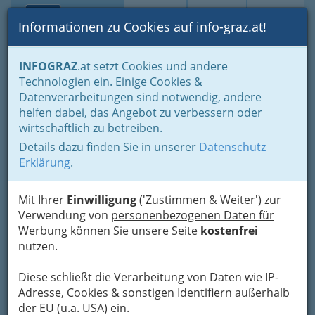
Toggle navi
Suche
Login
Menü
Informationen zu Cookies auf info-graz.at!
Home
Branchen
Einkaufen & Schenken - der Handel
INFOGRAZ
.at setzt Cookies und andere
Der Handel nach WKO-Gliederung
Radio- & Elektrohandel
Technologien ein. Einige Cookies &
Elektrogeräteeinzelhandel
Datenverarbeitungen sind notwendig, andere
A1 Telekom Austria
Nav
helfen dabei, das Angebot zu verbessern oder
wirtschaftlich zu betreiben.
Aktiengesellschaft - A1-Shop
Details dazu finden Sie in unserer
Datenschutz
Citypark
Erklärung
.
Lazarettgürtel 55, 8020 Graz
+43 800 664 100
Mit Ihrer
Einwilligung
('Zustimmen & Weiter') zur
Verwendung von
personenbezogenen Daten für
Gutschein
Werbung
können Sie unsere Seite
kostenfrei
nutzen.
Karte
Diese schließt die Verarbeitung von Daten wie IP-
Adresse, Cookies & sonstigen Identifiern außerhalb
Karte anzeigen
der EU (u.a. USA) ein.