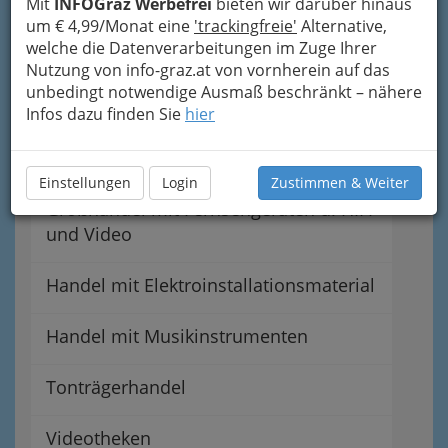
Mit
INFOGraz Werbefrei
bieten wir darüber hinaus
um € 4,99/Monat eine
'trackingfreie'
Alternative,
Einzelhandel mit Fernsehgeräten u.
welche die Datenverarbeitungen im Zuge Ihrer
HIFI und Video
Nutzung von info-graz.at von vornherein auf das
unbedingt notwendige Ausmaß beschränkt – nähere
Elektrogeräteeinzelhandel
Infos dazu finden Sie
hier
Elektrogroßhandel
Einstellungen
Login
Zustimmen & Weiter
Großhandel mit Fernsehgeräten u. HIFI
und Video
Handel mit Elektroinstallationsmaterial
Handel mit Musikinstrumenten
Tonträgerhandel
Videotheken