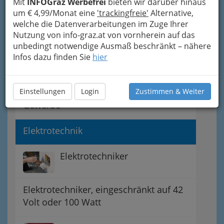
Elektro-, Gebäude-, Alarm-
Mit
INFOGraz Werbefrei
bieten wir darüber hinaus
und
um € 4,99/Monat eine
'trackingfreie'
Alternative,
Kommunikationstechniker
welche die Datenverarbeitungen im Zuge Ihrer
Nutzung von info-graz.at von vornherein auf das
unbedingt notwendige Ausmaß beschränkt – nähere
Audio- und Videoelektroniker
Infos dazu finden Sie
hier
Elektro-, Audio-, Video- und
Einstellungen
Alarmanlagentechniker - verschiedene
Login
Zustimmen & Weiter
Gewerbe
Elektrotechnik
Elektrotechniker
Elektrotechniker, eingeschränkt auf 42
Volt oder 100 Watt