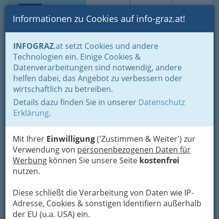
Toggle navi
Suche
Login
Menü
Informationen zu Cookies auf info-graz.at!
Home
Branchen
Gewerbe, Handwerk, Banken
INFOGRAZ
.at setzt Cookies und andere
Gewerbe & Handwerk, Gliederung der WKO
Technologien ein. Einige Cookies &
Landesinnung der Elektro-, Gebäude-, Alarm- und
Datenverarbeitungen sind notwendig, andere
Kommunikationstechniker
Elektrotechnik
helfen dabei, das Angebot zu verbessern oder
wirtschaftlich zu betreiben.
Sulzer Pumps Wastewater
Nav
Details dazu finden Sie in unserer
Datenschutz
Austria GmbH
Erklärung
.
Alte Poststraße 271, 8053 Graz
Mit Ihrer
+43 316 405 140-0
Einwilligung
('Zustimmen & Weiter') zur
Verwendung von
+43 316 405 140-4
personenbezogenen Daten für
Werbung
können Sie unsere Seite
kostenfrei
nutzen.
Diese schließt die Verarbeitung von Daten wie IP-
Karte
Adresse, Cookies & sonstigen Identifiern außerhalb
der EU (u.a. USA) ein.