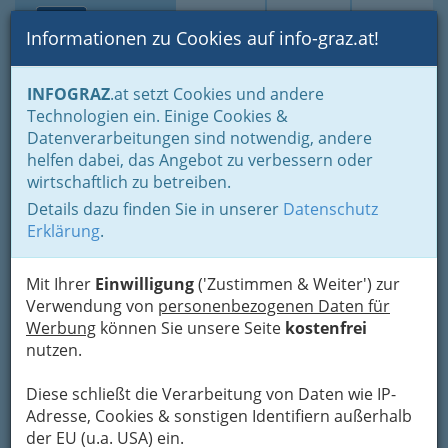
Toggle navi
Suche
Login
Menü
Informationen zu Cookies auf info-graz.at!
Home
Branchen
Gewerbe, Handwerk, Banken
INFOGRAZ
.at setzt Cookies und andere
Gewerbe & Handwerk, Gliederung der WKO
Technologien ein. Einige Cookies &
Landesinnung der Elektro-, Gebäude-, Alarm- und
Datenverarbeitungen sind notwendig, andere
Kommunikationstechniker
Elektrotechniker
helfen dabei, das Angebot zu verbessern oder
wirtschaftlich zu betreiben.
CEGELEC GmbH
Nav
Details dazu finden Sie in unserer
Datenschutz
Erklärung
.
Herrgottwiesgasse 203, 8055 Graz-Puntigam
+43 316 27744-1870
+43 316 27744-1936
Mit Ihrer
Einwilligung
('Zustimmen & Weiter') zur
Verwendung von
personenbezogenen Daten für
Werbung
können Sie unsere Seite
kostenfrei
nutzen.
Karte
Diese schließt die Verarbeitung von Daten wie IP-
Adresse, Cookies & sonstigen Identifiern außerhalb
Adresse mit Google Maps anschauen
der EU (u.a. USA) ein.