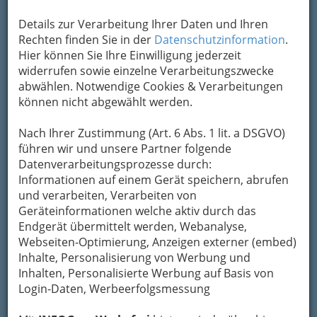
Details zur Verarbeitung Ihrer Daten und Ihren
Rechten finden Sie in der
Datenschutzinformation
.
Kontaktaufnahme
Hier können Sie Ihre Einwilligung jederzeit
Um die Info-Graz Firmen
widerrufen sowie einzelne Verarbeitungszwecke
vor Spam-Mails zu
bewahren
abwählen. Notwendige Cookies & Verarbeitungen
, verwenden wir an dieser Stelle zur
Übermittlung Ihrer Nachricht ein sicheres
können nicht abgewählt werden.
Formular. Ihre Nachricht wird nach dem
Absenden umgehend per Mail an das
Nach Ihrer Zustimmung (Art. 6 Abs. 1 lit. a DSGVO)
Unternehmen CEGELEC GmbH weitergeleitet.
führen wir und unsere Partner folgende
Datenverarbeitungsprozesse durch:
Mein Name
Informationen auf einem Gerät speichern, abrufen
und verarbeiten, Verarbeiten von
Geräteinformationen welche aktiv durch das
Meine Email Adresse
Endgerät übermittelt werden, Webanalyse,
Webseiten-Optimierung, Anzeigen externer (embed)
Inhalte, Personalisierung von Werbung und
Inhalten, Personalisierte Werbung auf Basis von
Mein Betreff
Login-Daten, Werbeerfolgsmessung