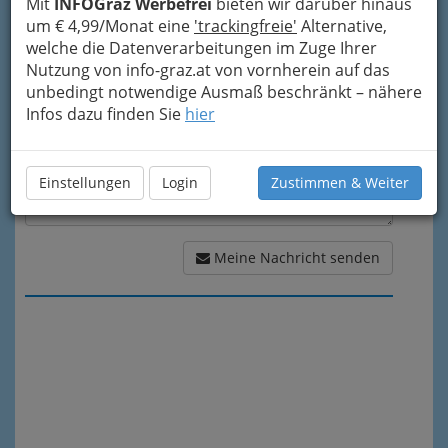
Mit
INFOGraz Werbefrei
bieten wir darüber hinaus
Meine Nachricht
um € 4,99/Monat eine
'trackingfreie'
Alternative,
welche die Datenverarbeitungen im Zuge Ihrer
Nutzung von info-graz.at von vornherein auf das
unbedingt notwendige Ausmaß beschränkt – nähere
Infos dazu finden Sie
hier
Einstellungen
Login
Zustimmen & Weiter
Meine Nachricht senden