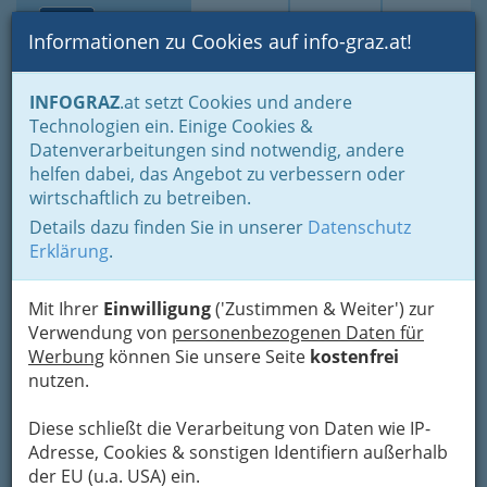
Toggle navi
Suche
Login
Menü
Informationen zu Cookies auf info-graz.at!
Home
Branchen
Einkaufen & Schenken - der Handel
INFOGRAZ
.at setzt Cookies und andere
Handel in Graz
Spezielles Einkaufen und Schenken
Energie
Technologien ein. Einige Cookies &
Energiehandel
Datenverarbeitungen sind notwendig, andere
Roth Heizöle GesmbH
Nav
helfen dabei, das Angebot zu verbessern oder
wirtschaftlich zu betreiben.
Conrad-von-Hötzendorf-Straße 160, 8010 Graz
Details dazu finden Sie in unserer
Datenschutz
+43 316 472 212 - 612
Erklärung
.
+43 316 472 212 - 51
Mit Ihrer
Einwilligung
('Zustimmen & Weiter') zur
Verwendung von
personenbezogenen Daten für
Werbung
können Sie unsere Seite
kostenfrei
Karte
nutzen.
Karte anzeigen
Diese schließt die Verarbeitung von Daten wie IP-
Adresse, Cookies & sonstigen Identifiern außerhalb
Kontaktaufnahme
der EU (u.a. USA) ein.