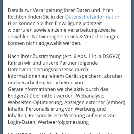
Um die Info-Graz Firmen
vor Spam-Mails zu
Details zur Verarbeitung Ihrer Daten und Ihren
bewahren
, verwenden wir an dieser Stelle zur
Rechten finden Sie in der
Datenschutzinformation
.
Übermittlung Ihrer Nachricht ein sicheres
Hier können Sie Ihre Einwilligung jederzeit
Formular. Ihre Nachricht wird nach dem
widerrufen sowie einzelne Verarbeitungszwecke
Absenden umgehend per Mail an das
abwählen. Notwendige Cookies & Verarbeitungen
Unternehmen Roth Heizöle GesmbH
können nicht abgewählt werden.
weitergeleitet.
Nach Ihrer Zustimmung (Art. 6 Abs. 1 lit. a DSGVO)
Mein Name
führen wir und unsere Partner folgende
Datenverarbeitungsprozesse durch:
Informationen auf einem Gerät speichern, abrufen
Meine Email Adresse
und verarbeiten, Verarbeiten von
Geräteinformationen welche aktiv durch das
Endgerät übermittelt werden, Webanalyse,
Mein Betreff
Webseiten-Optimierung, Anzeigen externer (embed)
Inhalte, Personalisierung von Werbung und
Inhalten, Personalisierte Werbung auf Basis von
Login-Daten, Werbeerfolgsmessung
Meine Nachricht