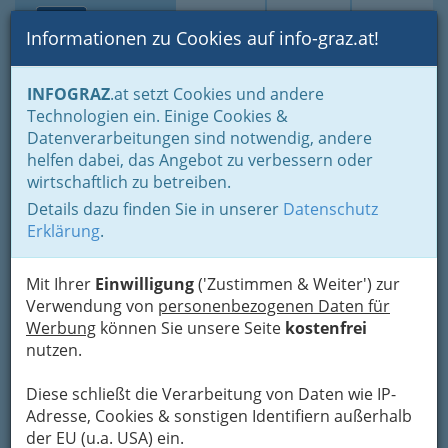
Toggle navi
Suche
Login
Menü
Informationen zu Cookies auf info-graz.at!
Home
Branchen
Gewerbe, Handwerk, Banken
INFOGRAZ
.at setzt Cookies und andere
Gewerbe & Handwerk, Gliederung der WKO
Technologien ein. Einige Cookies &
Tischler Graz und Umgebung / Tischlerin
Datenverarbeitungen sind notwendig, andere
Erzeugung von Schmuckgegenständen und Haushaltsartikeln
helfen dabei, das Angebot zu verbessern oder
Martin Perl
Nav
wirtschaftlich zu betreiben.
Details dazu finden Sie in unserer
Datenschutz
Mozartgasse 17, 8402 Werndorf
Erklärung
.
+43 3135 516 75
+43 699 1225 8426
Mit Ihrer
Einwilligung
('Zustimmen & Weiter') zur
Verwendung von
personenbezogenen Daten für
Werbung
können Sie unsere Seite
kostenfrei
nutzen.
Karte
Diese schließt die Verarbeitung von Daten wie IP-
Adresse, Cookies & sonstigen Identifiern außerhalb
Adresse mit Google Maps anschauen
der EU (u.a. USA) ein.