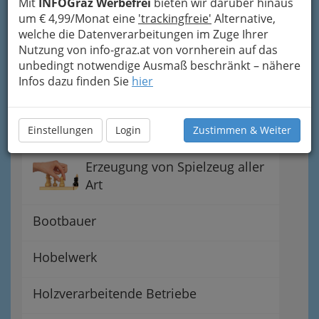
Mit
INFOGraz Werbefrei
bieten wir darüber hinaus
um € 4,99/Monat eine
'trackingfreie'
Alternative,
Landesinnung der Tischler
welche die Datenverarbeitungen im Zuge Ihrer
Nutzung von info-graz.at von vornherein auf das
unbedingt notwendige Ausmaß beschränkt – nähere
Holzgestaltende Gewerbe in
Infos dazu finden Sie
hier
Graz und Graz Umgebung
Bodenschleifer
Einstellungen
Login
Zustimmen & Weiter
Erzeugung von Spielzeug aller
Art
Bootbauer
Hobelwerk
Holzverarbeitende Betriebe