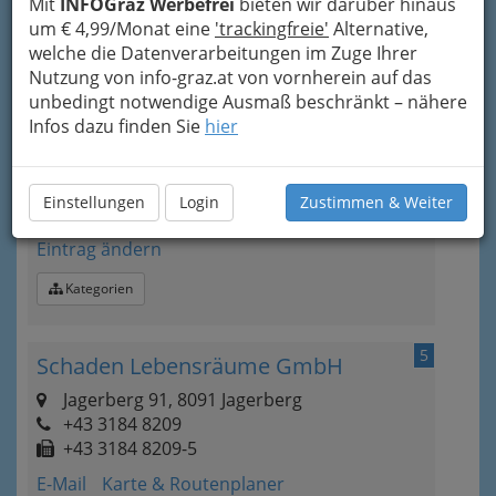
Mit
INFOGraz Werbefrei
bieten wir darüber hinaus
um € 4,99/Monat eine
'trackingfreie'
Alternative,
Kategorien
welche die Datenverarbeitungen im Zuge Ihrer
Nutzung von info-graz.at von vornherein auf das
4
unbedingt notwendige Ausmaß beschränkt – nähere
PM Miklautz Massivbau
Infos dazu finden Sie
hier
Triesterstraße 210, 8073 Feldkirchen
+43 316 243 028
+43 316 243 028 15
Einstellungen
Login
Zustimmen & Weiter
E-Mail
Karte & Routenplaner
Eintrag ändern
Kategorien
5
Schaden Lebensräume GmbH
Jagerberg 91, 8091 Jagerberg
+43 3184 8209
+43 3184 8209-5
E-Mail
Karte & Routenplaner