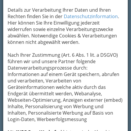
Karte & Routenplaner
Eintrag ändern
Details zur Verarbeitung Ihrer Daten und Ihren
Kategorien
Rechten finden Sie in der
Datenschutzinformation
.
Hier können Sie Ihre Einwilligung jederzeit
widerrufen sowie einzelne Verarbeitungszwecke
2
Manfred Alois Harzl
abwählen. Notwendige Cookies & Verarbeitungen
können nicht abgewählt werden.
Grazbachgasse 56, 8010 Graz
+43 316 823 140
Nach Ihrer Zustimmung (Art. 6 Abs. 1 lit. a DSGVO)
+43 664 335 7014
führen wir und unsere Partner folgende
E-Mail
Karte & Routenplaner
Datenverarbeitungsprozesse durch:
Eintrag ändern
Informationen auf einem Gerät speichern, abrufen
und verarbeiten, Verarbeiten von
Kategorien
Geräteinformationen welche aktiv durch das
Endgerät übermittelt werden, Webanalyse,
Webseiten-Optimierung, Anzeigen externer (embed)
3
Kummer Maria Elisabeth
Inhalte, Personalisierung von Werbung und
Lange Gasse 39, 8010 Graz
Inhalten, Personalisierte Werbung auf Basis von
Login-Daten, Werbeerfolgsmessung
E-Mail
Karte & Routenplaner
Eintrag ändern