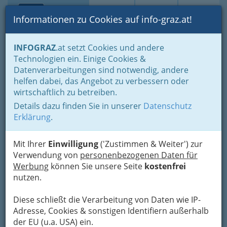
Toggle navi
Suche
Login
Menü
Informationen zu Cookies auf info-graz.at!
Home
Branchen
Gewerbe, Handwerk, Banken
INFOGRAZ
.at setzt Cookies und andere
Gewerbe & Handwerk, Gliederung der WKO
Technologien ein. Einige Cookies &
Tischler Graz und Umgebung / Tischlerin
Datenverarbeitungen sind notwendig, andere
Rolladen- & Jalousienbauer
helfen dabei, das Angebot zu verbessern oder
Nav
wirtschaftlich zu betreiben.
Rolladen- & Jalousienbauer
Details dazu finden Sie in unserer
Datenschutz
Erklärung
.
Bezirksauswahl
Mit Ihrer
Einwilligung
('Zustimmen & Weiter') zur
Alle Bezirke
Verwendung von
personenbezogenen Daten für
Werbung
können Sie unsere Seite
kostenfrei
1
nutzen.
Kurt Fleischhacker
Bundesstraße 173, 8071 Gössendorf
Diese schließt die Verarbeitung von Daten wie IP-
+43 3135 49 966
Adresse, Cookies & sonstigen Identifiern außerhalb
+43 3135 49 966
der EU (u.a. USA) ein.