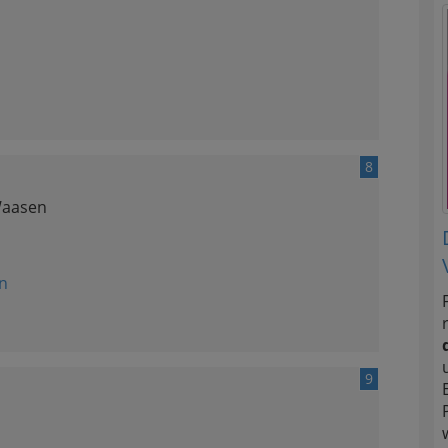
8
Waasen
n
9