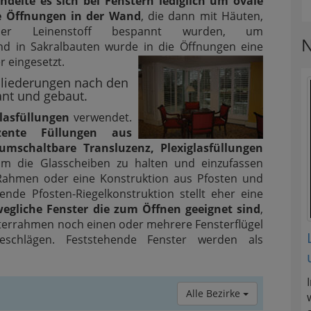
ndelte es sich bei Fenstern lediglich um ovale
ge Öffnungen in der Wand
, die dann mit Häuten,
der Leinenstoff bespannt wurden, um
N
end in Sakralbauten wurde in die Öffnungen eine
 eingesetzt.
Gliederungen nach den
ant und gebaut.
lasfüllungen
verwendet.
uzente Füllungen aus
umschaltbare Transluzenz, Plexiglasfüllungen
m die Glasscheiben zu halten und einzufassen
Rahmen oder eine Konstruktion aus Pfosten und
hende Pfosten-Riegelkonstruktion stellt eher eine
egliche Fenster die zum Öffnen geeignet sind
,
terrahmen noch einen oder mehrere Fensterflügel
eschlägen. Feststehende Fenster werden als
Alle Bezirke