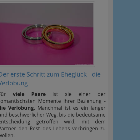
Der erste Schritt zum Eheglück - die
Verlobung
Für
viele Paare
ist sie einer der
romantischsten Momente ihrer Beziehung -
die Verlobung
. Manchmal ist es ein langer
und beschwerlicher Weg, bis die bedeutsame
Entscheidung getroffen wird, mit dem
Partner den Rest des Lebens verbringen zu
wollen.