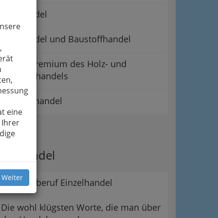
Holzhandel
unsere
Holzhandel und Baustoffhandel
,
erät
Landesgremium des Holz- und
n
Baustoffhandels
ten,
smessung
Marmorhandel
t eine
 Ihrer
ipps
dige
er Handel
 Weiter
Der Lehrberuf Einzelhandel
Die wohl klügsten Worte, die man über