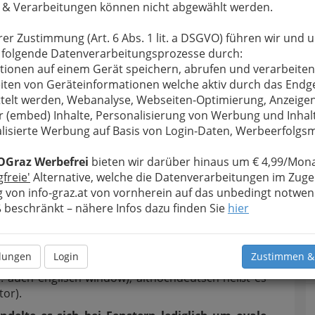
 & Verarbeitungen können nicht abgewählt werden.
hwenktür bezeichnet, der
 heraus- und beiseite
rer Zustimmung (Art. 6 Abs. 1 lit. a DSGVO) führen wir und 
 folgende Datenverarbeitungsprozesse durch:
tionen auf einem Gerät speichern, abrufen und verarbeiten
iten von Geräteinformationen welche aktiv durch das Endg
und einen unteren Teil
telt werden, Webanalyse, Webseiten-Optimierung, Anzeige
r (embed) Inhalte, Personalisierung von Werbung und Inhal
lisierte Werbung auf Basis von Login-Daten, Werbeerfolg
OGraz Werbefrei
bieten wir darüber hinaus um € 4,99/Mona
gfreie'
Alternative, welche die Datenverarbeitungen im Zuge
and, meistens in einer
T
 von info-graz.at von vornherein auf das unbedingt notwen
k
Licht oder Luft in das
beschränkt – nähere Infos dazu finden Sie
hier
s- oder hineinsehen zu
D
inischen: fenestra. Der entsprechende gotische
llungen
Login
Zustimmen &
windauga (Windauge),
das noch im dänischen Begriff
l. auch englisch window), althochdeutsch heißt es
or).