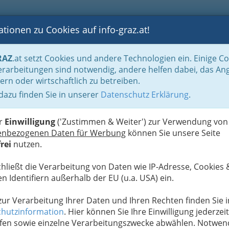
tionen zu Cookies auf info-graz.at!
B
F
G
B
GEN
LOGS
OTOS
ASTRONOMIE
RANCHEN
RAZ
.at setzt Cookies und andere Technologien ein. Einige C
Handel in Graz
Spezielles Einkaufen und Schenken
Holz und Baustoffe
H
rarbeitungen sind notwendig, andere helfen dabei, das An
ern oder wirtschaftlich zu betreiben.
 dazu finden Sie in unserer
Datenschutz Erklärung
.
N
üren
er
Einwilligung
('Zustimmen & Weiter') zur Verwendung von
enbezogenen Daten für Werbung
können Sie unsere Seite
rei
nutzen.
t, häufigste Bauart, man
einschlagende
Türen.
chließt die Verarbeitung von Daten wie IP-Adresse, Cookies 
e Tür
n Identifiern außerhalb der EU (u.a. USA) ein.
 zur Verarbeitung Ihrer Daten und Ihren Rechten finden Sie i
hutzinformation
. Hier können Sie Ihre Einwilligung jederzeit
 Einkaufszentren
fen sowie einzelne Verarbeitungszwecke abwählen. Notwen
enk-Tür, häufig auch