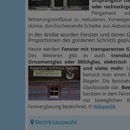
Ursprünglich ha
oder rechtecki
Pergament o
Witterungseinflüsse zu reduzieren. Vorwieg
dünne, durchscheinende Scheibe aus Alabaster
In der Antike wurden Fenster und deren 
Proportionen des goldenen Schnitts gepl
Heute werden
Fenster mit transparenten G
Des Weiteren gibt es auch
transl
Ornamentglas oder Milchglas, elektrisch 
und vieles mehr
.
U
benutzt man einen 
Riegeln. Die festste
Glasfassade dar.
Bew
besitzen in dem Fens
mit beweglichen B
Festverglasung bezeichnet. ©
WikipediA
Bezirksauswahl