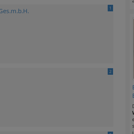
1
Ges.m.b.H.
2