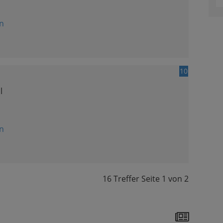
n
10
l
n
16 Treffer
Seite
1
von
2