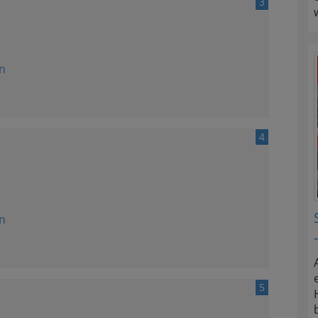
3
n
4
n
5