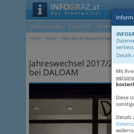
Informa
L
L
V
EBENS-GUIDE
IFESTYLE
ERANSTALTUN
INFOG
Home
Fotos
Alles, was wir fotografiert haben, chronolog
Datenve
verbess
Details
Jahreswechsel 2017/2018 b
bei DALOAM
Mit Ihr
person
kostenf
Previous
Diese s
sonstige
Details
Datensc
widerru