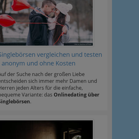
Singlebörsen vergleichen und testen
- anonym und ohne Kosten
Auf der Suche nach der großen Liebe
entscheiden sich immer mehr Damen und
Herren jeden Alters für die einfache,
bequeme Variante: das
Onlinedating über
Singlebörsen
.