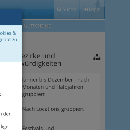
Suche
Login
M
G
EIN IG
UTSCHEINE
ookies &
gebot zu
raz - Bezirke und
ehenswürdigkeiten
Jänner bis Dezember - nach
Monaten und Halbjahren
gruppiert
&
Nach Locations gruppiert
n der
dige
Festivals und