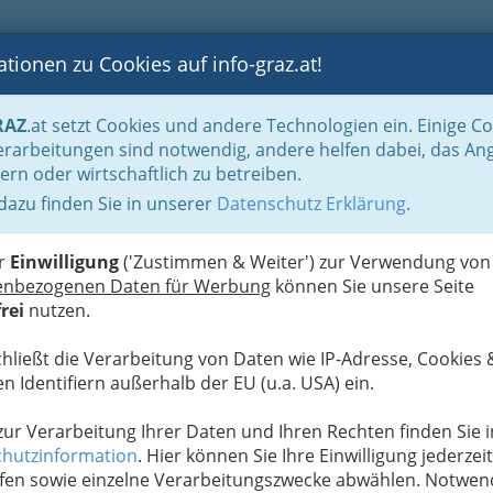
tionen zu Cookies auf info-graz.at!
B
F
G
B
GEN
LOGS
OTOS
ASTRONOMIE
RANCHEN
RAZ
.at setzt Cookies und andere Technologien ein. Einige C
isch
rarbeitungen sind notwendig, andere helfen dabei, das An
ern oder wirtschaftlich zu betreiben.
 dazu finden Sie in unserer
Datenschutz Erklärung
.
G
ei Selma Etareri Vernissage
S
er
Einwilligung
('Zustimmen & Weiter') zur Verwendung von
enbezogenen Daten für Werbung
können Sie unsere Seite
rei
nutzen.
Next
chließt die Verarbeitung von Daten wie IP-Adresse, Cookies 
n Identifiern außerhalb der EU (u.a. USA) ein.
 zur Verarbeitung Ihrer Daten und Ihren Rechten finden Sie i
hutzinformation
. Hier können Sie Ihre Einwilligung jederzeit
fen sowie einzelne Verarbeitungszwecke abwählen. Notwen