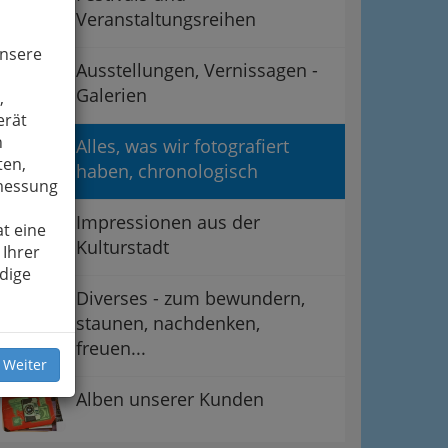
Veranstaltungsreihen
unsere
Ausstellungen, Vernissagen -
Galerien
,
erät
n
Alles, was wir fotografiert
ten,
haben, chronologisch
smessung
Impressionen aus der
t eine
Kulturstadt
 Ihrer
dige
Diverses - zum bewundern,
staunen, nachdenken,
freuen...
 Weiter
Alben unserer Kunden