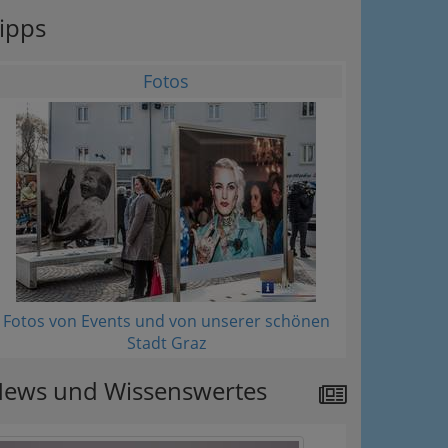
ipps
Fotos
Fotos von Events und von unserer schönen
Stadt Graz
ews und Wissenswertes