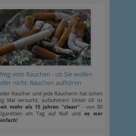
Weg vom Rauchen - ob Sie wollen
oder nicht: Rauchen aufhören
Jeder Raucher und jede Raucherin hat schon
zig Mal versucht, aufzuhören! Unser GF ist
seit mehr als 15 Jahren "clean"
- von 80
Zigaretten am Tag auf Null und
es war
einfach!