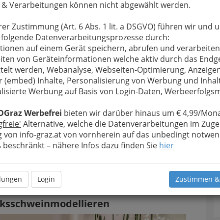
 & Verarbeitungen können nicht abgewählt werden.
rer Zustimmung (Art. 6 Abs. 1 lit. a DSGVO) führen wir und 
 folgende Datenverarbeitungsprozesse durch:
tionen auf einem Gerät speichern, abrufen und verarbeiten
iten von Geräteinformationen welche aktiv durch das Endg
telt werden, Webanalyse, Webseiten-Optimierung, Anzeige
r (embed) Inhalte, Personalisierung von Werbung und Inhal
lisierte Werbung auf Basis von Login-Daten, Werbeerfolg
OGraz Werbefrei
bieten wir darüber hinaus um € 4,99/Mona
echsel bei Selma Etareri - und Franz
gfreie'
Alternative, welche die Datenverarbeitungen im Zuge
Lässer and Friends - 001
 von info-graz.at von vornherein auf das unbedingt notwen
rgrößern
beschränkt – nähere Infos dazu finden Sie
hier
hreswechsel bei Selma Etareri
llungen
Login
Zustimmen &
cksschweinmodellieren