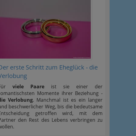
Der erste Schritt zum Eheglück - die
Verlobung
Für
viele Paare
ist sie einer der
romantischsten Momente ihrer Beziehung -
die Verlobung
. Manchmal ist es ein langer
und beschwerlicher Weg, bis die bedeutsame
Entscheidung getroffen wird, mit dem
Partner den Rest des Lebens verbringen zu
wollen.