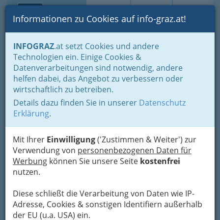
Toggle navi
Suche
Login
Menü
Informationen zu Cookies auf info-graz.at!
Home
Fotos
Alles, was wir fotografiert haben, chronologisch
INFOGRAZ
.at setzt Cookies und andere
Technologien ein. Einige Cookies &
Datenverarbeitungen sind notwendig, andere
Alles Liebe - Ursula Strauss -
helfen dabei, das Angebot zu verbessern oder
Duo BartolomeyBittmann -
wirtschaftlich zu betreiben.
Orpheum Graz
Details dazu finden Sie in unserer
Datenschutz
Erklärung
.
Previous
Next
Mit Ihrer
Einwilligung
('Zustimmen & Weiter') zur
Verwendung von
personenbezogenen Daten für
Werbung
können Sie unsere Seite
kostenfrei
nutzen.
Diese schließt die Verarbeitung von Daten wie IP-
Adresse, Cookies & sonstigen Identifiern außerhalb
der EU (u.a. USA) ein.