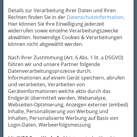
Details zur Verarbeitung Ihrer Daten und Ihren
Rechten finden Sie in der
Datenschutzinformation
.
‚Alles Liebe‘ - Ursula Strauss mit dem Duo BartolomeyBittmann
Hier können Sie Ihre Einwilligung jederzeit
im Orpheum Graz - 001
widerrufen sowie einzelne Verarbeitungszwecke
Vergrößern
abwählen. Notwendige Cookies & Verarbeitungen
können nicht abgewählt werden.
Alles Liebe
Nach Ihrer Zustimmung (Art. 6 Abs. 1 lit. a DSGVO)
führen wir und unsere Partner folgende
Datenverarbeitungsprozesse durch:
Orpheum Graz
Informationen auf einem Gerät speichern, abrufen
Ursula Strauss mit dem Duo
und verarbeiten, Verarbeiten von
BartolomeyBittmann
Geräteinformationen welche aktiv durch das
Endgerät übermittelt werden, Webanalyse,
„
‚ALLES LIEBE’
- ein Titel, den man wörtlich
Webseiten-Optimierung, Anzeigen externer (embed)
nehmen darf. Im neuen Programm, das
Ursula
Inhalte, Personalisierung von Werbung und
Strauss
gemeinsam mit dem
Duo
Inhalten, Personalisierte Werbung auf Basis von
BartolomeyBittman
präsentiert, dreht sich alles
Login-Daten, Werbeerfolgsmessung
um dieses Thema. Die Liebe in ihren vielen
Facetten und Farben – verträumt, verspielt,