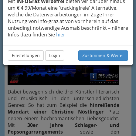
Mit
INFOGraz Werbefrei
bieten wir darüber hinaus
verzweifelt, verlassen, verwegen, verliebt...
um € 4,99/Monat eine
'trackingfreie'
Alternative,
welche die Datenverarbeitungen im Zuge Ihrer
Nutzung von info-graz.at von vornherein auf das
unbedingt notwendige Ausmaß beschränkt – nähere
Infos dazu finden Sie
hier
Einstellungen
Login
Zustimmen & Weiter
Dabei bewegen sich die drei Künstler literarisch
und musikalisch in den unterschiedlichsten
Genres: So hat zum Beispiel die
hinreißende
Mundart einer Christine Nöstlinger
Platz
neben einem hochromantischen Liebesgedicht.
Mit
30er Jahre Schlager- und
Popsongarrangements
sowie den