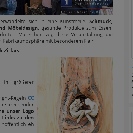
rwandelte sich in eine Kunstmeile.
Schmuck,
und Möbeldesign
, gesunde Produkte zum Essen,
ritten Mal schon zog diese Veranstaltung die
n Fabrikatmosphäre mit besonderem Flair.
h-Zirkus
.
 in größerer
right-Regeln
CC
tsprechender
ne unser Logo
s
Links zu den
hoffentlich eh