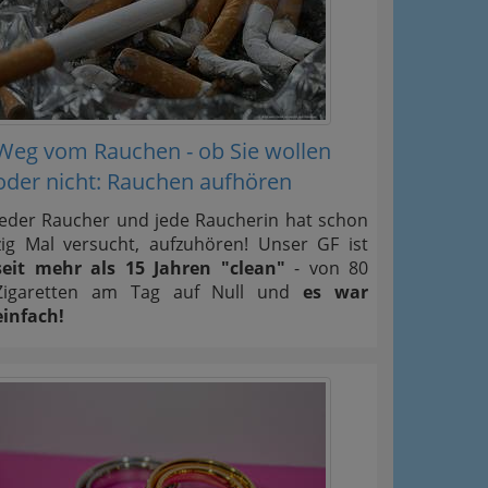
 Oben
Weg vom Rauchen - ob Sie wollen
oder nicht: Rauchen aufhören
Jeder Raucher und jede Raucherin hat schon
zig Mal versucht, aufzuhören! Unser GF ist
seit mehr als 15 Jahren "clean"
- von 80
Zigaretten am Tag auf Null und
es war
einfach!