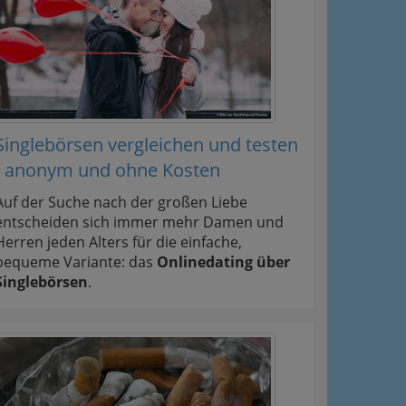
Singlebörsen vergleichen und testen
- anonym und ohne Kosten
Auf der Suche nach der großen Liebe
entscheiden sich immer mehr Damen und
Herren jeden Alters für die einfache,
bequeme Variante: das
Onlinedating über
Singlebörsen
.
ation
Information