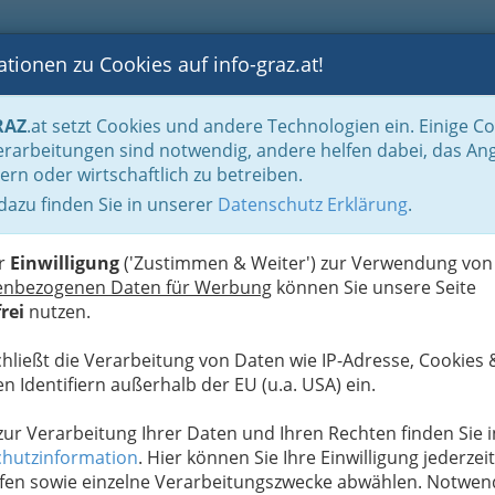
tionen zu Cookies auf info-graz.at!
B
F
G
B
GEN
LOGS
OTOS
ASTRONOMIE
RANCHEN
RAZ
.at setzt Cookies und andere Technologien ein. Einige C
isch
rarbeitungen sind notwendig, andere helfen dabei, das An
ern oder wirtschaftlich zu betreiben.
 dazu finden Sie in unserer
Datenschutz Erklärung
.
G
 - April 2018 - Seifenfabrik
S
er
Einwilligung
('Zustimmen & Weiter') zur Verwendung von
enbezogenen Daten für Werbung
können Sie unsere Seite
Next
rei
nutzen.
chließt die Verarbeitung von Daten wie IP-Adresse, Cookies 
n Identifiern außerhalb der EU (u.a. USA) ein.
 zur Verarbeitung Ihrer Daten und Ihren Rechten finden Sie i
hutzinformation
. Hier können Sie Ihre Einwilligung jederzeit
fen sowie einzelne Verarbeitungszwecke abwählen. Notwen