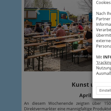
Cookies
Nach Ih
Partner
Informa
Verarbe
übermit
externe
Persona
Kunst und Designmarkt Graz 
Mit
INF
'trackin
Ve
Nutzung
Ausmaß 
Kunst und D
Einste
April 2018 - 
An diesem Wochenende zeigten über 150 K
Direktvermarkter eine mannigfaltige Produktvie