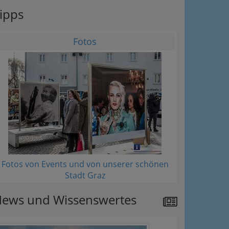
ipps
Fotos
Fotos von Events und von unserer schönen
Stadt Graz
ews und Wissenswertes