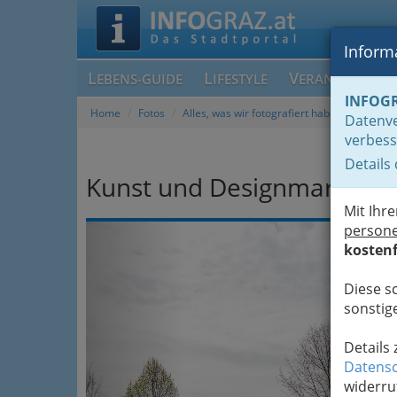
Informa
L
L
V
EBENS-GUIDE
IFESTYLE
ERANSTALTUN
INFOG
Home
Fotos
Alles, was wir fotografiert haben, chronolog
Datenve
verbess
Details
Kunst und Designmarkt Graz
Mit Ihr
Previous
person
kostenf
Diese s
sonstige
Details
Datensc
widerru