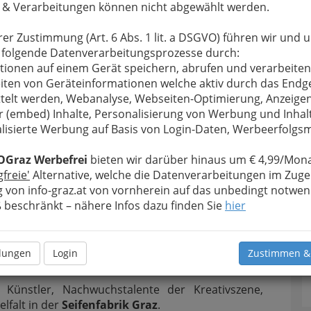
 & Verarbeitungen können nicht abgewählt werden.
rer Zustimmung (Art. 6 Abs. 1 lit. a DSGVO) führen wir und 
 folgende Datenverarbeitungsprozesse durch:
tionen auf einem Gerät speichern, abrufen und verarbeiten
iten von Geräteinformationen welche aktiv durch das Endg
telt werden, Webanalyse, Webseiten-Optimierung, Anzeige
r (embed) Inhalte, Personalisierung von Werbung und Inhal
lisierte Werbung auf Basis von Login-Daten, Werbeerfolg
- April 2018 - Seifenfabrik - 001
OGraz Werbefrei
bieten wir darüber hinaus um € 4,99/Mona
gfreie'
Alternative, welche die Datenverarbeitungen im Zuge
rgrößern
 von info-graz.at von vornherein auf das unbedingt notwen
beschränkt – nähere Infos dazu finden Sie
hier
esignmarkt Graz
llungen
Login
Zustimmen &
Seifenfabrik Graz
ünstler, Nachwuchstalente der Kreativszene,
lfalt in der
Seifenfabrik Graz
.