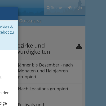
Suche
Login
M
G
EIN IG
UTSCHEINE
ookies &
gebot zu
raz - Bezirke und
ehenswürdigkeiten
Jänner bis Dezember - nach
Monaten und Halbjahren
gruppiert
&
Nach Locations gruppiert
n der
dige
Festivals und