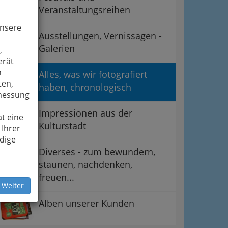
Veranstaltungsreihen
unsere
Ausstellungen, Vernissagen -
Galerien
,
erät
n
Alles, was wir fotografiert
ten,
haben, chronologisch
smessung
Impressionen aus der
t eine
Kulturstadt
 Ihrer
dige
Diverses - zum bewundern,
staunen, nachdenken,
freuen...
 Weiter
Alben unserer Kunden