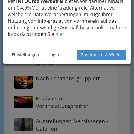
Mit
INFOGraz Werbefrei
bieten wir darüber hinaus
um € 4,99/Monat eine
'trackingfreie'
Alternative,
welche die Datenverarbeitungen im Zuge Ihrer
Nutzung von info-graz.at von vornherein auf das
Graz - Bezirke und
unbedingt notwendige Ausmaß beschränkt – nähere
Sehenswürdigkeiten
Infos dazu finden Sie
hier
Jänner bis Dezember - nach
Einstellungen
Login
Zustimmen & Weiter
Monaten und Halbjahren
gruppiert
Nach Locations gruppiert
Festivals und
Veranstaltungsreihen
Ausstellungen, Vernissagen -
Galerien