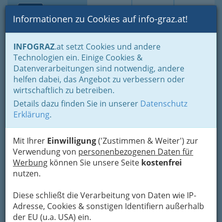
Toggle navi
Suche
Login
Menü
Informationen zu Cookies auf info-graz.at!
Home
Fotos
Alles, was wir fotografiert haben, chronologisch
INFOGRAZ
.at setzt Cookies und andere
Technologien ein. Einige Cookies &
Datenverarbeitungen sind notwendig, andere
GMD
helfen dabei, das Angebot zu verbessern oder
Studio 74
wirtschaftlich zu betreiben.
Details dazu finden Sie in unserer
Datenschutz
Previous
Next
Erklärung
.
Mit Ihrer
Einwilligung
('Zustimmen & Weiter') zur
Verwendung von
personenbezogenen Daten für
Werbung
können Sie unsere Seite
kostenfrei
nutzen.
Diese schließt die Verarbeitung von Daten wie IP-
Adresse, Cookies & sonstigen Identifiern außerhalb
der EU (u.a. USA) ein.