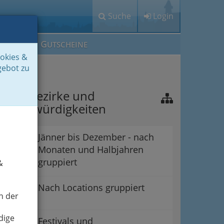
Suche
Login
M
G
EIN IG
UTSCHEINE
ookies &
gebot zu
raz - Bezirke und
ehenswürdigkeiten
Jänner bis Dezember - nach
Monaten und Halbjahren
gruppiert
&
Nach Locations gruppiert
n der
dige
Festivals und