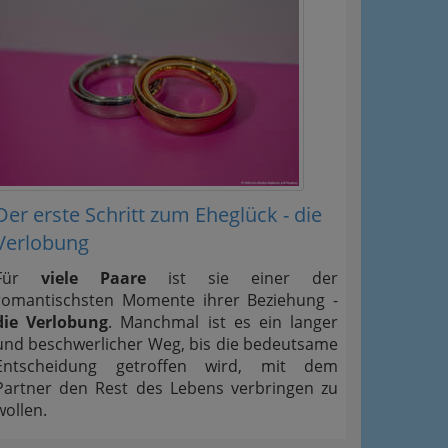
Der erste Schritt zum Eheglück - die
Verlobung
Für
viele Paare
ist sie einer der
romantischsten Momente ihrer Beziehung -
die Verlobung
. Manchmal ist es ein langer
und beschwerlicher Weg, bis die bedeutsame
Entscheidung getroffen wird, mit dem
Partner den Rest des Lebens verbringen zu
wollen.