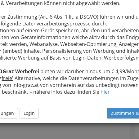
 & Verarbeitungen können nicht abgewählt werden.
rer Zustimmung (Art. 6 Abs. 1 lit. a DSGVO) führen wir und 
 folgende Datenverarbeitungsprozesse durch:
tionen auf einem Gerät speichern, abrufen und verarbeiten
iten von Geräteinformationen welche aktiv durch das Endg
telt werden, Webanalyse, Webseiten-Optimierung, Anzeige
r (embed) Inhalte, Personalisierung von Werbung und Inhal
lisierte Werbung auf Basis von Login-Daten, Werbeerfolg
OGraz Werbefrei
bieten wir darüber hinaus um € 4,99/Mona
gfreie'
Alternative, welche die Datenverarbeitungen im Zuge
 von info-graz.at von vornherein auf das unbedingt notwen
nz20091215 00
beschränkt – nähere Infos dazu finden Sie
hier
rgrößern
llungen
Login
Zustimmen &