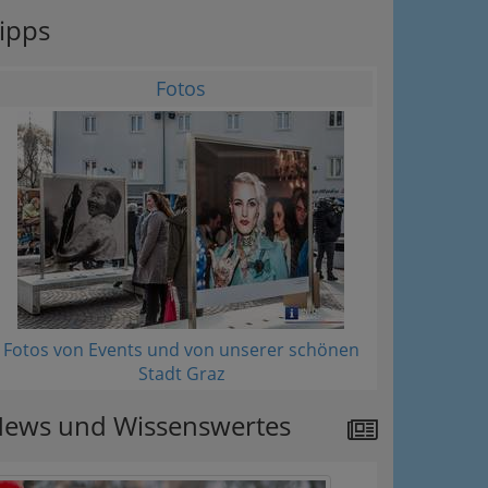
ipps
Fotos
ation
 Oben
Fotos von Events und von unserer schönen
Stadt Graz
ews und Wissenswertes