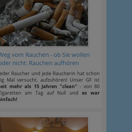
Weg vom Rauchen - ob Sie wollen
oder nicht: Rauchen aufhören
Jeder Raucher und jede Raucherin hat schon
zig Mal versucht, aufzuhören! Unser GF ist
seit mehr als 15 Jahren "clean"
- von 80
Zigaretten am Tag auf Null und
es war
einfach!