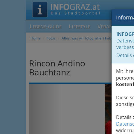
Informa
L
L
V
EBENS-GUIDE
IFESTYLE
ERANSTALTUN
INFOG
Home
Fotos
Alles, was wir fotografiert haben, chronolog
Datenve
verbess
Details
Rincon Andino
Bauchtanz
Mit Ihr
person
kostenf
Previous
Diese s
sonstige
Details
Datensc
widerru