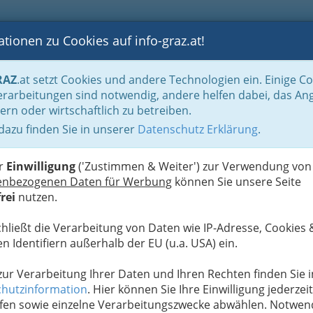
tionen zu Cookies auf info-graz.at!
B
F
G
B
GEN
LOGS
OTOS
ASTRONOMIE
RANCHEN
RAZ
.at setzt Cookies und andere Technologien ein. Einige C
isch
rarbeitungen sind notwendig, andere helfen dabei, das An
ern oder wirtschaftlich zu betreiben.
 dazu finden Sie in unserer
Datenschutz Erklärung
.
G
S
er
Einwilligung
('Zustimmen & Weiter') zur Verwendung von
enbezogenen Daten für Werbung
können Sie unsere Seite
rei
nutzen.
Next
chließt die Verarbeitung von Daten wie IP-Adresse, Cookies 
n Identifiern außerhalb der EU (u.a. USA) ein.
 zur Verarbeitung Ihrer Daten und Ihren Rechten finden Sie i
hutzinformation
. Hier können Sie Ihre Einwilligung jederzeit
fen sowie einzelne Verarbeitungszwecke abwählen. Notwen