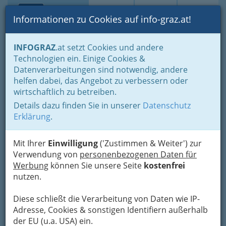
Toggle navi
Suche
Login
Menü
Informationen zu Cookies auf info-graz.at!
Home
Fotos
Alles, was wir fotografiert haben, chronologisch
INFOGRAZ
.at setzt Cookies und andere
Technologien ein. Einige Cookies &
Datenverarbeitungen sind notwendig, andere
Kottulinsky
helfen dabei, das Angebot zu verbessern oder
wirtschaftlich zu betreiben.
Previous
Next
Details dazu finden Sie in unserer
Datenschutz
Erklärung
.
Mit Ihrer
Einwilligung
('Zustimmen & Weiter') zur
Verwendung von
personenbezogenen Daten für
Werbung
können Sie unsere Seite
kostenfrei
nutzen.
Diese schließt die Verarbeitung von Daten wie IP-
Adresse, Cookies & sonstigen Identifiern außerhalb
der EU (u.a. USA) ein.