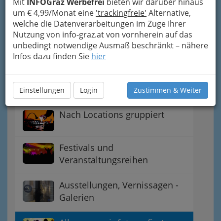
Mit
INFOGraz Werbefrei
bieten wir darüber hinaus
um € 4,99/Monat eine
'trackingfreie'
Alternative,
Graz - Bezirke und
welche die Datenverarbeitungen im Zuge Ihrer
Sehenswürdigkeiten
Nutzung von info-graz.at von vornherein auf das
unbedingt notwendige Ausmaß beschränkt – nähere
Infos dazu finden Sie
hier
Jänner bis Dezember - nach
Monaten und Halbjahren
gruppiert
Einstellungen
Login
Zustimmen & Weiter
Nach Locations gruppiert
Festivals und
Veranstaltungsreihen
Ausstellungen, Vernissagen -
Galerien