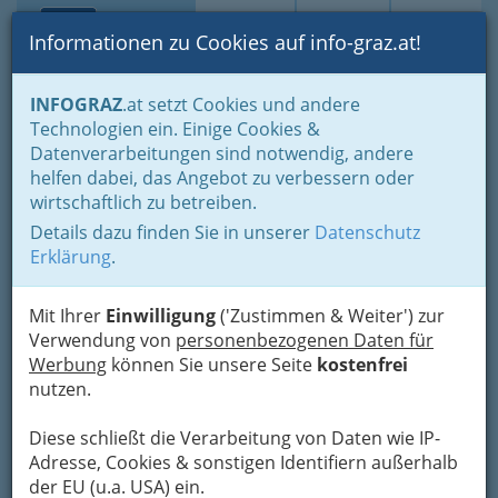
Toggle navi
Suche
Login
Menü
Informationen zu Cookies auf info-graz.at!
Home
Branchen
Gewerbe, Handwerk, Banken
INFOGRAZ
.at setzt Cookies und andere
Information und Consulting
Technologien ein. Einige Cookies &
Fachgruppe der Versi- cherungsmakler und Berater in Versiche-
Datenverarbeitungen sind notwendig, andere
rungsangelegenheiten
helfen dabei, das Angebot zu verbessern oder
die Trend
wirtschaftlich zu betreiben.
VermittlungsgmbH
Details dazu finden Sie in unserer
Datenschutz
gewerblicher
Erklärung
.
Vermögensberater
Mit Ihrer
Einwilligung
('Zustimmen & Weiter') zur
Versicherungs Makler
Verwendung von
personenbezogenen Daten für
Werbung
können Sie unsere Seite
kostenfrei
Wartingergasse 37, 8010 Graz
nutzen.
+43 316 6000
+43 316 6000 600
Diese schließt die Verarbeitung von Daten wie IP-
Adresse, Cookies & sonstigen Identifiern außerhalb
der EU (u.a. USA) ein.