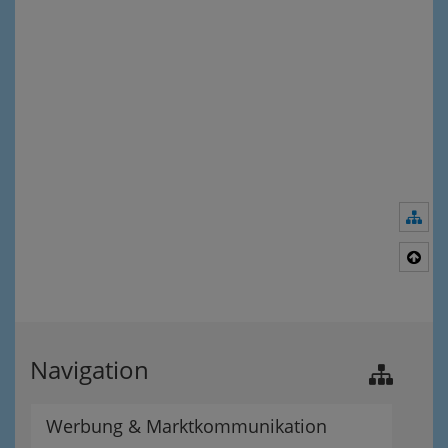
Nav
Nac
Navigation
Werbung & Marktkommunikation