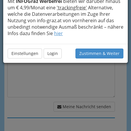
Mit
INFOGraz Werbefrei
bieten wir darüber hinaus
um € 4,99/Monat eine
'trackingfreie'
Alternative,
welche die Datenverarbeitungen im Zuge Ihrer
Mein Betreff
Nutzung von info-graz.at von vornherein auf das
unbedingt notwendige Ausmaß beschränkt – nähere
Infos dazu finden Sie
hier
Meine Nachricht
Einstellungen
Login
Zustimmen & Weiter
Meine Nachricht senden