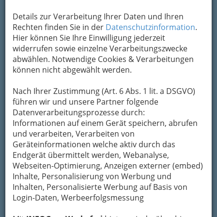
Karte
Details zur Verarbeitung Ihrer Daten und Ihren
Rechten finden Sie in der
Datenschutzinformation
.
Hier können Sie Ihre Einwilligung jederzeit
Karte anzeigen
widerrufen sowie einzelne Verarbeitungszwecke
abwählen. Notwendige Cookies & Verarbeitungen
Kontaktaufnahme
können nicht abgewählt werden.
Um die Info-Graz Firmen
vor Spam-Mails zu
bewahren
, verwenden wir an dieser Stelle zur
Nach Ihrer Zustimmung (Art. 6 Abs. 1 lit. a DSGVO)
Übermittlung Ihrer Nachricht ein sicheres
führen wir und unsere Partner folgende
Formular. Ihre Nachricht wird nach dem
Datenverarbeitungsprozesse durch:
Absenden umgehend per Mail an das
Informationen auf einem Gerät speichern, abrufen
Unternehmen die Trend VermittlungsgmbH
und verarbeiten, Verarbeiten von
gewerblicher Vermögensberater Versicherungs
Geräteinformationen welche aktiv durch das
Makler weitergeleitet.
Endgerät übermittelt werden, Webanalyse,
Webseiten-Optimierung, Anzeigen externer (embed)
Mein Name
Inhalte, Personalisierung von Werbung und
Inhalten, Personalisierte Werbung auf Basis von
Login-Daten, Werbeerfolgsmessung
Meine Email Adresse