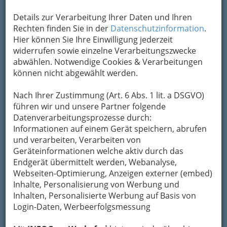
Kontaktaufnahme
Details zur Verarbeitung Ihrer Daten und Ihren
Rechten finden Sie in der
Datenschutzinformation
.
Um die Info-Graz Firmen
vor Spam-Mails zu
Hier können Sie Ihre Einwilligung jederzeit
bewahren
, verwenden wir an dieser Stelle zur
widerrufen sowie einzelne Verarbeitungszwecke
Übermittlung Ihrer Nachricht ein sicheres
abwählen. Notwendige Cookies & Verarbeitungen
Formular. Ihre Nachricht wird nach dem
können nicht abgewählt werden.
Absenden umgehend per Mail an das
Unternehmen Josef Nestler KG weitergeleitet.
Nach Ihrer Zustimmung (Art. 6 Abs. 1 lit. a DSGVO)
Mein Name
führen wir und unsere Partner folgende
Datenverarbeitungsprozesse durch:
Informationen auf einem Gerät speichern, abrufen
und verarbeiten, Verarbeiten von
Meine Email Adresse
Geräteinformationen welche aktiv durch das
Endgerät übermittelt werden, Webanalyse,
Webseiten-Optimierung, Anzeigen externer (embed)
Mein Betreff
Inhalte, Personalisierung von Werbung und
Inhalten, Personalisierte Werbung auf Basis von
Login-Daten, Werbeerfolgsmessung
Meine Nachricht