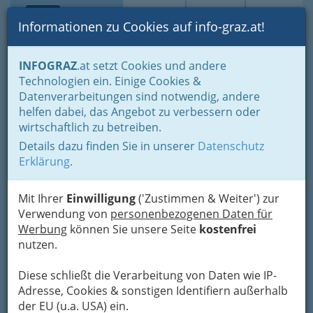
Toggle navi
Suche
Login
Menü
Informationen zu Cookies auf info-graz.at!
Home
Branchen
Einkaufen & Schenken - der Handel
INFOGRAZ
.at setzt Cookies und andere
Handel in Graz
Dinge des täglichen Lebens
Technologien ein. Einige Cookies &
Arznei, Drogerie, Chemikalien und Farben
Farbwarenhandel
Datenverarbeitungen sind notwendig, andere
Josef Nestler KG
Nav
helfen dabei, das Angebot zu verbessern oder
wirtschaftlich zu betreiben.
Kärntner Straße 127, 8053 Graz-Neuhart
Details dazu finden Sie in unserer
Datenschutz
+43 316 271 146
Erklärung
.
+43 316 271 146 - 4
Mit Ihrer
Einwilligung
('Zustimmen & Weiter') zur
Verwendung von
personenbezogenen Daten für
Werbung
können Sie unsere Seite
kostenfrei
Karte
nutzen.
Diese schließt die Verarbeitung von Daten wie IP-
Adresse mit Google Maps anschauen
Adresse, Cookies & sonstigen Identifiern außerhalb
der EU (u.a. USA) ein.