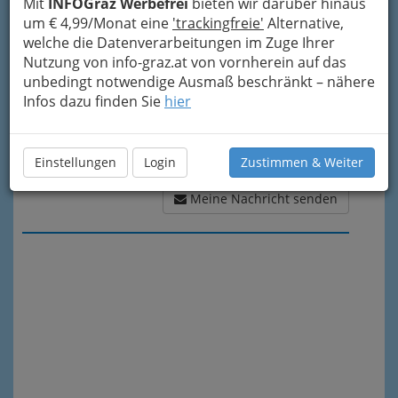
Mit
INFOGraz Werbefrei
bieten wir darüber hinaus
um € 4,99/Monat eine
'trackingfreie'
Alternative,
welche die Datenverarbeitungen im Zuge Ihrer
Nutzung von info-graz.at von vornherein auf das
unbedingt notwendige Ausmaß beschränkt – nähere
Infos dazu finden Sie
hier
Einstellungen
Login
Zustimmen & Weiter
Meine Nachricht senden