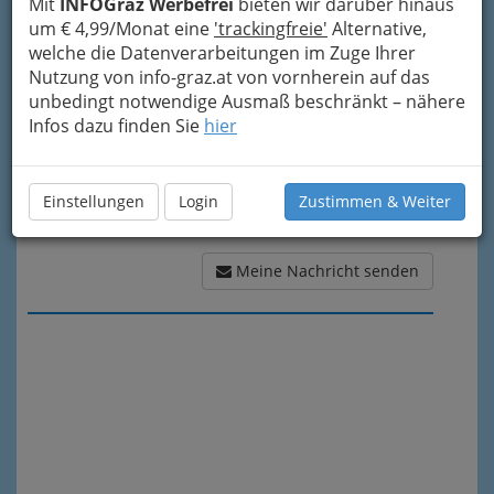
Mit
INFOGraz Werbefrei
bieten wir darüber hinaus
Meine Nachricht
um € 4,99/Monat eine
'trackingfreie'
Alternative,
welche die Datenverarbeitungen im Zuge Ihrer
Nutzung von info-graz.at von vornherein auf das
unbedingt notwendige Ausmaß beschränkt – nähere
Infos dazu finden Sie
hier
Einstellungen
Login
Zustimmen & Weiter
Meine Nachricht senden