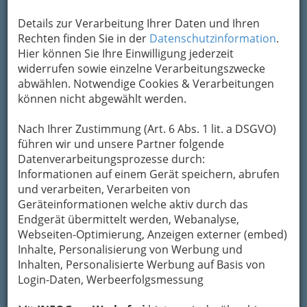
Kontaktaufnahme
Details zur Verarbeitung Ihrer Daten und Ihren
Rechten finden Sie in der
Datenschutzinformation
.
Um die Info-Graz Firmen
vor Spam-Mails zu
Hier können Sie Ihre Einwilligung jederzeit
bewahren
, verwenden wir an dieser Stelle zur
widerrufen sowie einzelne Verarbeitungszwecke
Übermittlung Ihrer Nachricht ein sicheres
abwählen. Notwendige Cookies & Verarbeitungen
Formular. Ihre Nachricht wird nach dem
können nicht abgewählt werden.
Absenden umgehend per Mail an das
Unternehmen Billa Aktiengesellschaft
Nach Ihrer Zustimmung (Art. 6 Abs. 1 lit. a DSGVO)
weitergeleitet.
führen wir und unsere Partner folgende
Mein Name
Datenverarbeitungsprozesse durch:
Informationen auf einem Gerät speichern, abrufen
und verarbeiten, Verarbeiten von
Geräteinformationen welche aktiv durch das
Meine Email Adresse
Endgerät übermittelt werden, Webanalyse,
Webseiten-Optimierung, Anzeigen externer (embed)
Inhalte, Personalisierung von Werbung und
Mein Betreff
Inhalten, Personalisierte Werbung auf Basis von
Login-Daten, Werbeerfolgsmessung