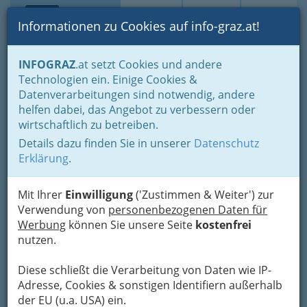
Toggle navi
Suche
Login
Menü
Informationen zu Cookies auf info-graz.at!
Home
Branchen
Gewerbe, Handwerk, Banken
INFOGRAZ
.at setzt Cookies und andere
Gewerbe & Handwerk, Gliederung der WKO
Fleischer
Technologien ein. Einige Cookies &
Fleischer & Selcher
Datenverarbeitungen sind notwendig, andere
Billa Aktiengesellschaft
Nav
helfen dabei, das Angebot zu verbessern oder
wirtschaftlich zu betreiben.
Karlauerstraße 71, 8020 Graz
Details dazu finden Sie in unserer
Datenschutz
+43 3466 43760
Erklärung
.
+43 2236 600 6890
Mit Ihrer
Einwilligung
('Zustimmen & Weiter') zur
Verwendung von
personenbezogenen Daten für
Werbung
können Sie unsere Seite
kostenfrei
Karte
nutzen.
Diese schließt die Verarbeitung von Daten wie IP-
Adresse mit Google Maps anschauen
Adresse, Cookies & sonstigen Identifiern außerhalb
der EU (u.a. USA) ein.