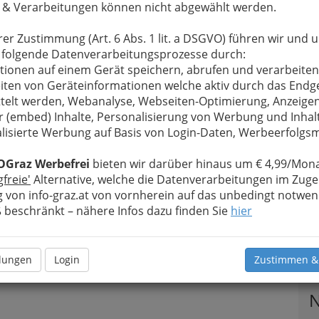
 & Verarbeitungen können nicht abgewählt werden.
rer Zustimmung (Art. 6 Abs. 1 lit. a DSGVO) führen wir und 
 folgende Datenverarbeitungsprozesse durch:
tionen auf einem Gerät speichern, abrufen und verarbeiten
iten von Geräteinformationen welche aktiv durch das Endg
telt werden, Webanalyse, Webseiten-Optimierung, Anzeige
r (embed) Inhalte, Personalisierung von Werbung und Inhal
lisierte Werbung auf Basis von Login-Daten, Werbeerfolg
OGraz Werbefrei
bieten wir darüber hinaus um € 4,99/Mona
gfreie'
Alternative, welche die Datenverarbeitungen im Zuge
 von info-graz.at von vornherein auf das unbedingt notwen
beschränkt – nähere Infos dazu finden Sie
hier
llungen
Login
Zustimmen &
T
N