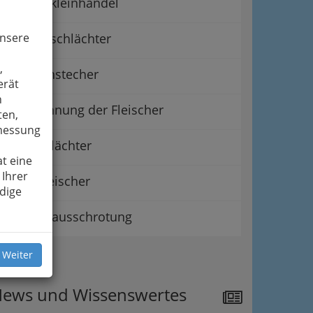
Geflügelkleinhandel
unsere
Geflügelschlächter
,
Kleinviehstecher
erät
n
Landesinnung der Fleischer
ten,
smessung
Lohnschlächter
t eine
 Ihrer
Pferdefleischer
dige
Wildbretausschrotung
 Weiter
ipps
ews und Wissenswertes