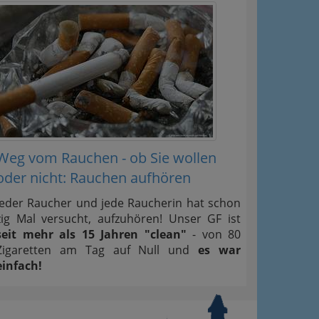
Weg vom Rauchen - ob Sie wollen
oder nicht: Rauchen aufhören
Jeder Raucher und jede Raucherin hat schon
zig Mal versucht, aufzuhören! Unser GF ist
seit mehr als 15 Jahren "clean"
- von 80
Zigaretten am Tag auf Null und
es war
einfach!