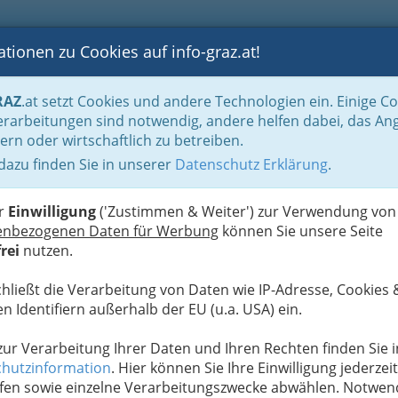
tionen zu Cookies auf info-graz.at!
B
F
G
B
GEN
LOGS
OTOS
ASTRONOMIE
RANCHEN
RAZ
.at setzt Cookies und andere Technologien ein. Einige C
be & Handwerk, Gliederung der WKO
Fleischer
Geflügelausschrotung
rarbeitungen sind notwendig, andere helfen dabei, das An
ern oder wirtschaftlich zu betreiben.
 dazu finden Sie in unserer
Datenschutz Erklärung
.
S
er
Einwilligung
('Zustimmen & Weiter') zur Verwendung von
enbezogenen Daten für Werbung
können Sie unsere Seite
ng spezialisiert haben, haben wir hier für Sie übersichtlich
rei
nutzen.
chließt die Verarbeitung von Daten wie IP-Adresse, Cookies 
n Identifiern außerhalb der EU (u.a. USA) ein.
 zur Verarbeitung Ihrer Daten und Ihren Rechten finden Sie i
hutzinformation
. Hier können Sie Ihre Einwilligung jederzeit
fen sowie einzelne Verarbeitungszwecke abwählen. Notwen