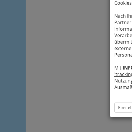
Cookies
Nach Ih
Partner
Informa
Verarbe
übermit
externe
Persona
Mit
INF
'trackin
Nutzung
Ausmaß 
Einste