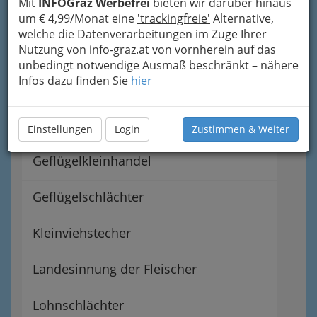
Mit
INFOGraz Werbefrei
bieten wir darüber hinaus
Darmreiniger
um € 4,99/Monat eine
'trackingfreie'
Alternative,
welche die Datenverarbeitungen im Zuge Ihrer
Nutzung von info-graz.at von vornherein auf das
Fleischer & Selcher
unbedingt notwendige Ausmaß beschränkt – nähere
Infos dazu finden Sie
hier
Fleischverkaufsstellen
Geflügelausschrotung
Einstellungen
Login
Zustimmen & Weiter
Geflügelkleinhandel
Geflügelschlächter
Kleinviehstecher
Landesinnung der Fleischer
Lohnschlächter