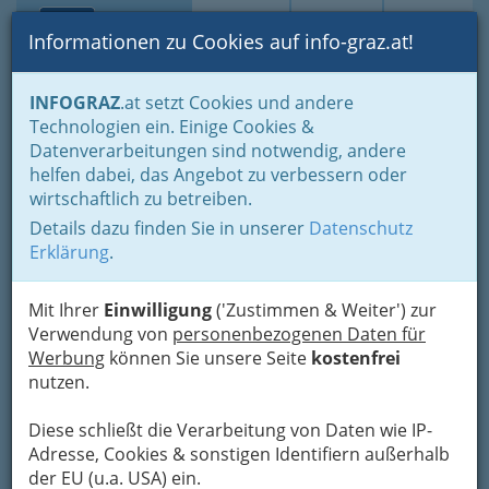
Toggle navi
Suche
Login
Menü
Informationen zu Cookies auf info-graz.at!
Home
Branchen
Gewerbe, Handwerk, Banken
INFOGRAZ
.at setzt Cookies und andere
Gewerbe & Handwerk, Gliederung der WKO
Fleischer
Technologien ein. Einige Cookies &
Fleischer & Selcher
Datenverarbeitungen sind notwendig, andere
Abdullah Akdag
Nav
helfen dabei, das Angebot zu verbessern oder
wirtschaftlich zu betreiben.
Keplerstraße 116, 8020 Graz
Details dazu finden Sie in unserer
Datenschutz
+43 316 720 974
Erklärung
.
+43 316 682 312
Mit Ihrer
Einwilligung
('Zustimmen & Weiter') zur
Verwendung von
personenbezogenen Daten für
Werbung
können Sie unsere Seite
kostenfrei
Karte
nutzen.
Diese schließt die Verarbeitung von Daten wie IP-
Adresse mit Google Maps anschauen
Adresse, Cookies & sonstigen Identifiern außerhalb
der EU (u.a. USA) ein.