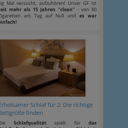
zig Mal versucht, aufzuhören! Unser GF ist
seit mehr als 15 Jahren "clean"
- von 80
Zigaretten am Tag auf Null und
es war
einfach!
Erholsamer Schlaf für 2: Die richtige
Bettgröße finden
Die
Schlafqualität
spielt für
das