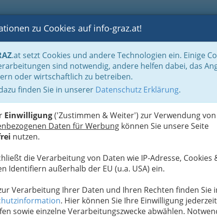
tionen zu Cookies auf info-graz.at!
B
F
G
B
GEN
LOGS
OTOS
ASTRONOMIE
RANCHEN
RAZ
.at setzt Cookies und andere Technologien ein. Einige C
es für Fun, Spaß und Hobby
rarbeitungen sind notwendig, andere helfen dabei, das An
ern oder wirtschaftlich zu betreiben.
 Veranstaltungsmanagement
 dazu finden Sie in unserer
Datenschutz Erklärung
.
F
er
Einwilligung
('Zustimmen & Weiter') zur Verwendung von
enbezogenen Daten für Werbung
können Sie unsere Seite
rei
nutzen.
chließt die Verarbeitung von Daten wie IP-Adresse, Cookies 
n Identifiern außerhalb der EU (u.a. USA) ein.
 zur Verarbeitung Ihrer Daten und Ihren Rechten finden Sie i
hutzinformation
. Hier können Sie Ihre Einwilligung jederzeit
fen sowie einzelne Verarbeitungszwecke abwählen. Notwen