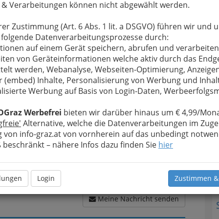
 & Verarbeitungen können nicht abgewählt werden.
rer Zustimmung (Art. 6 Abs. 1 lit. a DSGVO) führen wir und 
u bewahren
, verwenden wir an dieser Stelle zur
 folgende Datenverarbeitungsprozesse durch:
T
Formular. Ihre Nachricht wird nach dem Absenden
tionen auf einem Gerät speichern, abrufen und verarbeiten
Musikagentur DJ- und Veranstaltungsmanagement
iten von Geräteinformationen welche aktiv durch das Endg
N
telt werden, Webanalyse, Webseiten-Optimierung, Anzeige
r (embed) Inhalte, Personalisierung von Werbung und Inhal
Meine Nachricht
lisierte Werbung auf Basis von Login-Daten, Werbeerfolg
OGraz Werbefrei
bieten wir darüber hinaus um € 4,99/Mona
gfreie'
Alternative, welche die Datenverarbeitungen im Zuge
 von info-graz.at von vornherein auf das unbedingt notwen
beschränkt – nähere Infos dazu finden Sie
hier
llungen
Login
Zustimmen &
Meine Nachricht senden