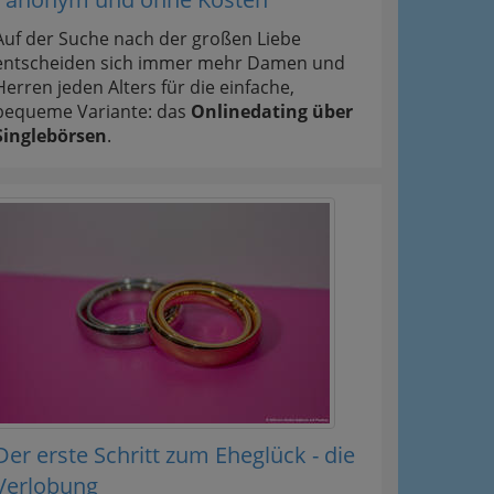
Auf der Suche nach der großen Liebe
entscheiden sich immer mehr Damen und
Herren jeden Alters für die einfache,
bequeme Variante: das
Onlinedating über
Singlebörsen
.
Der erste Schritt zum Eheglück - die
Verlobung