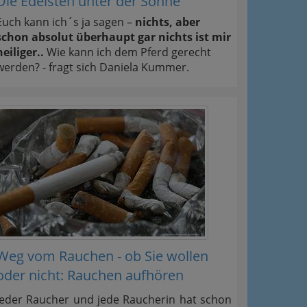
Die Edelsten unter der Sonne
Euch kann ich´s ja sagen –
nichts, aber
schon absolut überhaupt gar nichts ist mir
heiliger..
Wie kann ich dem Pferd gerecht
werden? - fragt sich Daniela Kummer.
Weg vom Rauchen - ob Sie wollen
oder nicht: Rauchen aufhören
Jeder Raucher und jede Raucherin hat schon