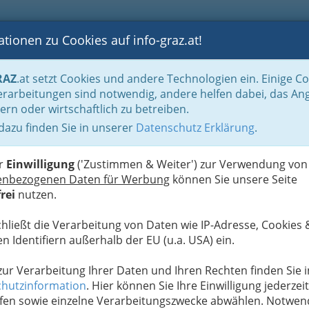
tionen zu Cookies auf info-graz.at!
B
F
G
B
GEN
LOGS
OTOS
ASTRONOMIE
RANCHEN
RAZ
.at setzt Cookies und andere Technologien ein. Einige C
es für Fun, Spaß und Hobby
rarbeitungen sind notwendig, andere helfen dabei, das An
ern oder wirtschaftlich zu betreiben.
rke
 dazu finden Sie in unserer
Datenschutz Erklärung
.
F
er
Einwilligung
('Zustimmen & Weiter') zur Verwendung von
enbezogenen Daten für Werbung
können Sie unsere Seite
rei
nutzen.
chließt die Verarbeitung von Daten wie IP-Adresse, Cookies 
n Identifiern außerhalb der EU (u.a. USA) ein.
 zur Verarbeitung Ihrer Daten und Ihren Rechten finden Sie i
hutzinformation
. Hier können Sie Ihre Einwilligung jederzeit
fen sowie einzelne Verarbeitungszwecke abwählen. Notwen