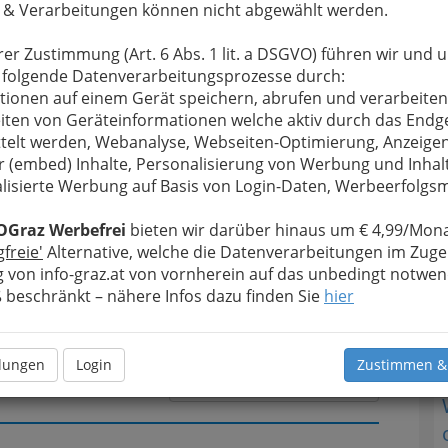
 & Verarbeitungen können nicht abgewählt werden.
rer Zustimmung (Art. 6 Abs. 1 lit. a DSGVO) führen wir und 
u bewahren
, verwenden wir an dieser Stelle zur
 folgende Datenverarbeitungsprozesse durch:
T
Formular. Ihre Nachricht wird nach dem Absenden
tionen auf einem Gerät speichern, abrufen und verarbeiten
Grollitsch - Feuerwerke weitergeleitet.
iten von Geräteinformationen welche aktiv durch das Endg
N
telt werden, Webanalyse, Webseiten-Optimierung, Anzeige
Meine Nachricht
r (embed) Inhalte, Personalisierung von Werbung und Inhal
lisierte Werbung auf Basis von Login-Daten, Werbeerfolg
OGraz Werbefrei
bieten wir darüber hinaus um € 4,99/Mona
gfreie'
Alternative, welche die Datenverarbeitungen im Zuge
 von info-graz.at von vornherein auf das unbedingt notwen
beschränkt – nähere Infos dazu finden Sie
hier
llungen
Login
Zustimmen &
Meine Nachricht senden