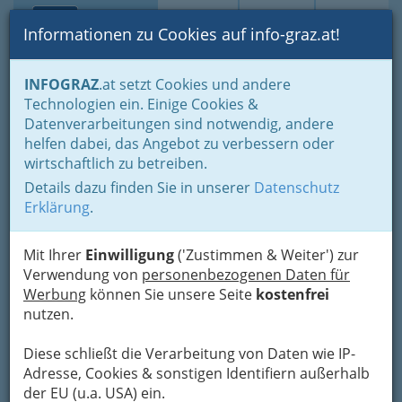
Toggle navi
Suche
Login
Menü
Informationen zu Cookies auf info-graz.at!
Home
Branchen
Dienstleistungen
Haus & Garten
INFOGRAZ
.at setzt Cookies und andere
Gartenpflege
Technologien ein. Einige Cookies &
Franz Leber
Datenverarbeitungen sind notwendig, andere
helfen dabei, das Angebot zu verbessern oder
Gartengestaltung-Pflasterei
wirtschaftlich zu betreiben.
Details dazu finden Sie in unserer
Datenschutz
Jagerberg 28, 8091 Jagerberg
Erklärung
.
+43 3473 8278
+43 664 404 0923
Mit Ihrer
Einwilligung
('Zustimmen & Weiter') zur
Verwendung von
personenbezogenen Daten für
Werbung
können Sie unsere Seite
kostenfrei
nutzen.
Karte
Diese schließt die Verarbeitung von Daten wie IP-
Karte anzeigen
Adresse, Cookies & sonstigen Identifiern außerhalb
der EU (u.a. USA) ein.