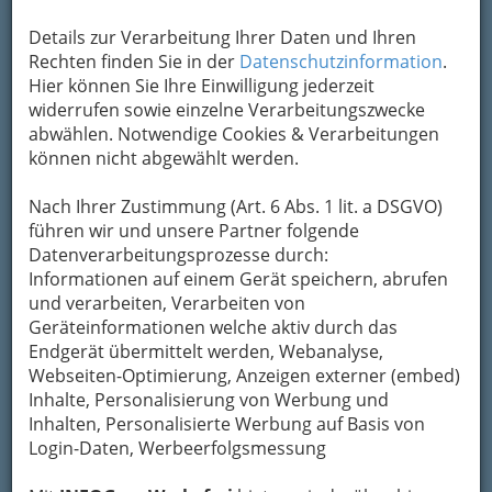
Kontaktaufnahme
Details zur Verarbeitung Ihrer Daten und Ihren
Um die Info-Graz Firmen
vor Spam-Mails zu
Rechten finden Sie in der
Datenschutzinformation
.
bewahren
, verwenden wir an dieser Stelle zur
Hier können Sie Ihre Einwilligung jederzeit
Übermittlung Ihrer Nachricht ein sicheres
widerrufen sowie einzelne Verarbeitungszwecke
Formular. Ihre Nachricht wird nach dem
abwählen. Notwendige Cookies & Verarbeitungen
Absenden umgehend per Mail an das
können nicht abgewählt werden.
Unternehmen Franz Leber weitergeleitet.
Mein Name
Nach Ihrer Zustimmung (Art. 6 Abs. 1 lit. a DSGVO)
führen wir und unsere Partner folgende
Datenverarbeitungsprozesse durch:
Informationen auf einem Gerät speichern, abrufen
Meine Email Adresse
und verarbeiten, Verarbeiten von
Geräteinformationen welche aktiv durch das
Endgerät übermittelt werden, Webanalyse,
Mein Betreff
Webseiten-Optimierung, Anzeigen externer (embed)
Inhalte, Personalisierung von Werbung und
Inhalten, Personalisierte Werbung auf Basis von
Login-Daten, Werbeerfolgsmessung
Meine Nachricht