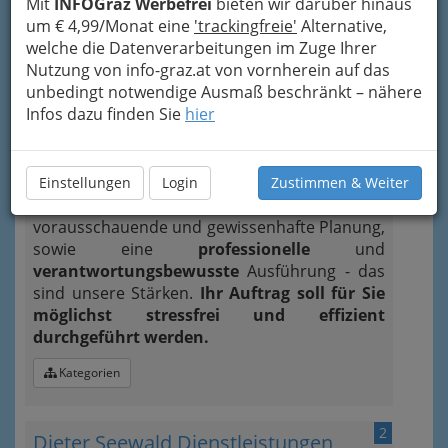
Mit
INFOGraz Werbefrei
bieten wir darüber hinaus
um € 4,99/Monat eine
'trackingfreie'
Alternative,
1
welche die Datenverarbeitungen im Zuge Ihrer
OK-Service Philipp Eger
Nutzung von info-graz.at von vornherein auf das
Auersperggasse 10, 8010 Graz
unbedingt notwendige Ausmaß beschränkt – nähere
+43 316 324 075 - 79
Infos dazu finden Sie
hier
+43 676 316 14 06
Einstellungen
Login
Zustimmen & Weiter
Optimale Ergebnisse erfordern eine
vorausschauende und gewissenhafte Planung,
sowie eine
professionelle
und
verantwortungsbewusste
Ausführung - das
sind unsere Stärken.
Ihr Auftrag soll für Sie
möglichst stressfrei und effizient
durchgeführt werden.
Kategorien
2
Dieter Seewald Dienstleistungen