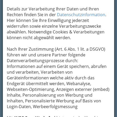
Klagen mit
Details zur Verarbeitung Ihrer Daten und Ihren
Rechten finden Sie in der
Datenschutzinformation
.
Hier können Sie Ihre Einwilligung jederzeit
widerrufen sowie einzelne Verarbeitungszwecke
abwählen. Notwendige Cookies & Verarbeitungen
Schadensersatzansprüchen treffen in solchen
können nicht abgewählt werden.
Fällen besonders Private
, die gesetzlich
verpflichtet sind, für geräumte Gehwege und
Nach Ihrer Zustimmung (Art. 6 Abs. 1 lit. a DSGVO)
Straßen an ihren Grundstücksgrenzen zu
führen wir und unsere Partner folgende
sorgen. Um diese Härtefälle von Vornherein zu
Datenverarbeitungsprozesse durch:
vermeiden, empfiehlt es sich einen Winterdienst
Informationen auf einem Gerät speichern, abrufen
zu beauftragen. Sie sorgen durch Räumungen,
und verarbeiten, Verarbeiten von
Splitt- oder Salzstreuung für freie Straßen und
Geräteinformationen welche aktiv durch das
Gehwege.
Endgerät übermittelt werden, Webanalyse,
Diese Winterdienst-Anbieter sorgen dafür,
Webseiten-Optimierung, Anzeigen externer (embed)
dass jeder sicher nach Hause kommt.
Inhalte, Personalisierung von Werbung und
Inhalten, Personalisierte Werbung auf Basis von
Login-Daten, Werbeerfolgsmessung
Bezirksauswahl
Alle Bezirke