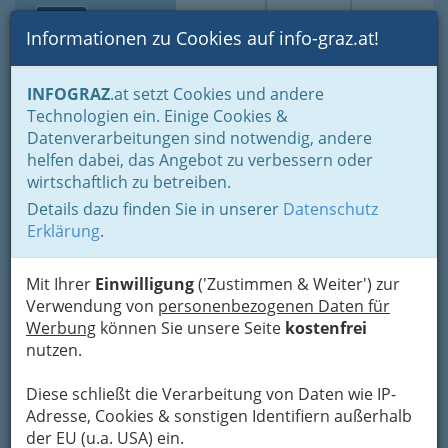
Toggle navi
Suche
Login
Menü
Informationen zu Cookies auf info-graz.at!
Home
Branchen
Dienstleistungen
Haus & Garten
INFOGRAZ
.at setzt Cookies und andere
Winterdienst
Technologien ein. Einige Cookies &
Datenverarbeitungen sind notwendig, andere
Nav
Winterdienst
helfen dabei, das Angebot zu verbessern oder
wirtschaftlich zu betreiben.
Sicher durch Eis
Details dazu finden Sie in unserer
Datenschutz
Erklärung
.
und Schnee
Eiseskälte und dichter
Mit Ihrer
Einwilligung
('Zustimmen & Weiter') zur
Schneefall – Toll zum
Verwendung von
personenbezogenen Daten für
Toben und Spielen. Auf
Werbung
können Sie unsere Seite
kostenfrei
den Straßen zeigt sich der Winter allerdings von
nutzen.
seiner ungemütlichen Seite.
Schneematsch,
ungeräumte Fahrbahnen oder glatte
Diese schließt die Verarbeitung von Daten wie IP-
Gehwege
können zu verheerenden Unfällen mit
Adresse, Cookies & sonstigen Identifiern außerhalb
unabsehbaren Folgen führen.
der EU (u.a. USA) ein.