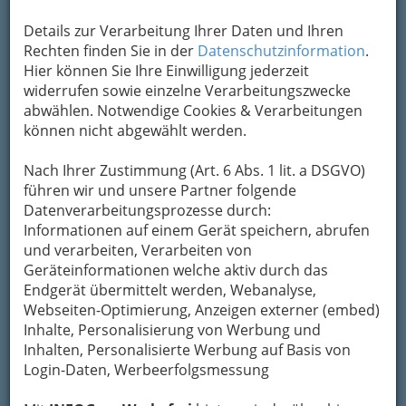
Details zur Verarbeitung Ihrer Daten und Ihren
Kontaktaufnahme
Rechten finden Sie in der
Datenschutzinformation
.
Hier können Sie Ihre Einwilligung jederzeit
Um die Info-Graz Firmen
vor Spam-Mails zu
widerrufen sowie einzelne Verarbeitungszwecke
bewahren
, verwenden wir an dieser Stelle zur
abwählen. Notwendige Cookies & Verarbeitungen
Übermittlung Ihrer Nachricht ein sicheres
können nicht abgewählt werden.
Formular. Ihre Nachricht wird nach dem
Absenden umgehend per Mail an das
Nach Ihrer Zustimmung (Art. 6 Abs. 1 lit. a DSGVO)
Unternehmen Gasthof Bauernwirt - Natalie
führen wir und unsere Partner folgende
Moscher weitergeleitet.
Datenverarbeitungsprozesse durch:
Informationen auf einem Gerät speichern, abrufen
Mein Name
und verarbeiten, Verarbeiten von
Geräteinformationen welche aktiv durch das
Endgerät übermittelt werden, Webanalyse,
Meine Email Adresse
Webseiten-Optimierung, Anzeigen externer (embed)
Inhalte, Personalisierung von Werbung und
Inhalten, Personalisierte Werbung auf Basis von
Login-Daten, Werbeerfolgsmessung
Mein Betreff