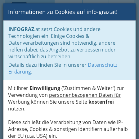
Toggle navi
Suche
Login
Menü
Informationen zu Cookies auf info-graz.at!
Home
Branchen
Tourismus & Freizeitwirtschaft
INFOGRAZ
.at setzt Cookies und andere
Hotellerie - Übernachten in der Steiermark
Technologien ein. Einige Cookies &
Gasthöfe - mehr als 9 Betten
Datenverarbeitungen sind notwendig, andere
Gasthof Bauernwirt -
Nav
helfen dabei, das Angebot zu verbessern oder
wirtschaftlich zu betreiben.
Natalie Moscher
Details dazu finden Sie in unserer
Datenschutz
Harter Straße 142, 8053 Graz-Neuhart
Erklärung
.
+43 316 283 432
+43 316 285 438
Mit Ihrer
Einwilligung
('Zustimmen & Weiter') zur
Verwendung von
personenbezogenen Daten für
Werbung
können Sie unsere Seite
kostenfrei
nutzen.
Karte
Diese schließt die Verarbeitung von Daten wie IP-
Adresse, Cookies & sonstigen Identifiern außerhalb
Adresse mit Google Maps anschauen
der EU (u.a. USA) ein.