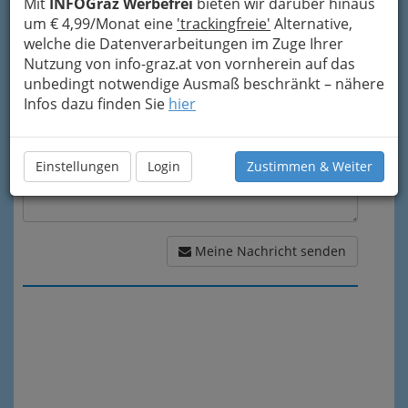
Mit
INFOGraz Werbefrei
bieten wir darüber hinaus
um € 4,99/Monat eine
'trackingfreie'
Alternative,
Meine Nachricht
welche die Datenverarbeitungen im Zuge Ihrer
Nutzung von info-graz.at von vornherein auf das
unbedingt notwendige Ausmaß beschränkt – nähere
Infos dazu finden Sie
hier
Einstellungen
Login
Zustimmen & Weiter
Meine Nachricht senden