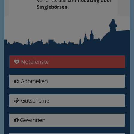
Variante: das
Onlinedating über
Singlebörsen
.
Notdienste
Apotheken
Gutscheine
Gewinnen