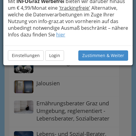
in Graz und Umgebung
Mit
INFOGraz Werbefrei
bieten wir darüber hinaus
um € 4,99/Monat eine
'trackingfreie'
Alternative,
welche die Datenverarbeitungen im Zuge Ihrer
Büroserviceunternehmen -
Nutzung von info-graz.at von vornherein auf das
Bürodienstleistungen
unbedingt notwendige Ausmaß beschränkt – nähere
Infos dazu finden Sie
hier
Esoterische Dienstleistungen Graz und
Umgebung - Esoterik
Einstellungen
Login
Zustimmen & Weiter
Humanenergetiker
Jalousien
Ernährungsberater Graz und
Umgebung, reglementiert -
Lebensberater, Sozialberater
Lebens- und Sozial-Berater,