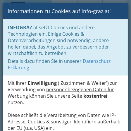
Toggle navi
Suche
Login
Menü
Informationen zu Cookies auf info-graz.at!
Home
Branchen
Gewerbe, Handwerk, Banken
INFOGRAZ
.at setzt Cookies und andere
Gewerbe & Handwerk, Gliederung der WKO
Technologien ein. Einige Cookies &
Allg. FG des Gewerbes
Geschenkartikelerzeuger
Datenverarbeitungen sind notwendig, andere
Christina Mossböck
helfen dabei, das Angebot zu verbessern oder
wirtschaftlich zu betreiben.
Baiernstraße 127, 8052 Graz
Details dazu finden Sie in unserer
Datenschutz
Erklärung
.
Mit Ihrer
Einwilligung
('Zustimmen & Weiter') zur
Karte
Verwendung von
personenbezogenen Daten für
Werbung
können Sie unsere Seite
kostenfrei
nutzen.
Adresse mit Google Maps anschauen
Diese schließt die Verarbeitung von Daten wie IP-
Adresse, Cookies & sonstigen Identifiern außerhalb
der EU (u.a. USA) ein.