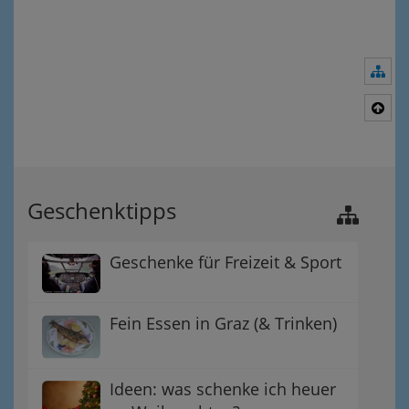
Nav
Nac
Geschenktipps
Geschenke für Freizeit & Sport
Fein Essen in Graz (& Trinken)
Ideen: was schenke ich heuer