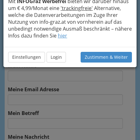
Mit
INFOGraz Werbefrei
bieten wir darüber hinaus
um € 4,99/Monat eine
'trackingfreie'
Alternative,
Kontaktaufnahme
welche die Datenverarbeitungen im Zuge Ihrer
Um die Info-Graz Firmen
vor Spam-Mails zu
Nutzung von info-graz.at von vornherein auf das
bewahren
, verwenden wir an dieser Stelle zur
unbedingt notwendige Ausmaß beschränkt – nähere
Übermittlung Ihrer Nachricht ein sicheres
Infos dazu finden Sie
hier
Formular. Ihre Nachricht wird nach dem
Absenden umgehend per Mail an das
Unternehmen OBI weitergeleitet.
Einstellungen
Login
Zustimmen & Weiter
Mein Name
Meine Email Adresse
Mein Betreff
Meine Nachricht