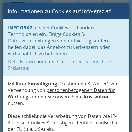
Toggle navi
Suche
Login
Menü
Informationen zu Cookies auf info-graz.at!
Home
Lifestyle
Feste feiern
INFOGRAZ
.at setzt Cookies und andere
Geschenktipps für alle Anlässe in 20 Kategorien
Technologien ein. Einige Cookies &
Rund ums Wohnen und Einrichten - besondere Geschenke
Datenverarbeitungen sind notwendig, andere
OBI Markt Graz Nord
helfen dabei, das Angebot zu verbessern oder
wirtschaftlich zu betreiben.
Wiener Straße 372, 8051 Graz
Details dazu finden Sie in unserer
Datenschutz
+43 316 681 526
Erklärung
.
+43 316 681 526 - 499
Mit Ihrer
Einwilligung
('Zustimmen & Weiter') zur
Verwendung von
personenbezogenen Daten für
Name: imo Markt Gesellschaft m.b.H.
Werbung
können Sie unsere Seite
kostenfrei
nutzen.
Status: aktive Firma
Adresse: Offnerplatzl 1, A-9400 Wolfsberg
Diese schließt die Verarbeitung von Daten wie IP-
Adresse, Cookies & sonstigen Identifiern außerhalb
Telefon: 0043 (4352) 52500
der EU (u.a. USA) ein.