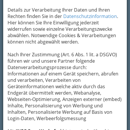
Fax: 0043 (4352) 52500 - 99
Details zur Verarbeitung Ihrer Daten und Ihren
E-Mail: zentrale@imo-markt.at
Rechten finden Sie in der
Datenschutzinformation
.
Internet: http://www.obi.at
Hier können Sie Ihre Einwilligung jederzeit
widerrufen sowie einzelne Verarbeitungszwecke
Rechtsform: Gesellschaft mit beschränkter
abwählen. Notwendige Cookies & Verarbeitungen
Haftung
können nicht abgewählt werden.
Firmenbuchnummer: FN 119786 g
Nach Ihrer Zustimmung (Art. 6 Abs. 1 lit. a DSGVO)
Branche: Önace 524601 70% Einzelhandel mit
führen wir und unsere Partner folgende
Metallwaren, Bau- und Heimwerkerbedarf
Datenverarbeitungsprozesse durch:
Önace 519000 20% Sonstiger Großhandel
Informationen auf einem Gerät speichern, abrufen
Önace 521202 10% Sonstiger Einzelhandel mit
und verarbeiten, Verarbeiten von
Waren verschiedener Art (ohne Warenhäuser)
Geräteinformationen welche aktiv durch das
Endgerät übermittelt werden, Webanalyse,
Webseiten-Optimierung, Anzeigen externer (embed)
Karte
Inhalte, Personalisierung von Werbung und
Inhalten, Personalisierte Werbung auf Basis von
Adresse mit Google Maps anschauen
Login-Daten, Werbeerfolgsmessung