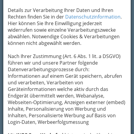
Adresse: Leonhardstraße 14, A-8010 Graz
Details zur Verarbeitung Ihrer Daten und Ihren
Telefon: 0043 (316) 383647
Rechten finden Sie in der
Datenschutzinformation
.
Fax: 0043 (316) 382952
Hier können Sie Ihre Einwilligung jederzeit
widerrufen sowie einzelne Verarbeitungszwecke
E-Mail: design@joseflang.at
abwählen. Notwendige Cookies & Verarbeitungen
Internet: http://www.joseflang.at
können nicht abgewählt werden.
Rechtsform: Einzelunternehmen
Nach Ihrer Zustimmung (Art. 6 Abs. 1 lit. a DSGVO)
Branche: Önace 742001 70% Architekturbüros
führen wir und unsere Partner folgende
Önace 524401 30% Einzelhandel mit
Datenverarbeitungsprozesse durch:
Wohnmöbeln
Informationen auf einem Gerät speichern, abrufen
und verarbeiten, Verarbeiten von
Geräteinformationen welche aktiv durch das
Karte
Endgerät übermittelt werden, Webanalyse,
Webseiten-Optimierung, Anzeigen externer (embed)
Adresse mit Google Maps anschauen
Inhalte, Personalisierung von Werbung und
Inhalten, Personalisierte Werbung auf Basis von
Login-Daten, Werbeerfolgsmessung
Kontaktaufnahme