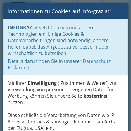
Toggle navi
Suche
Login
Menü
Informationen zu Cookies auf info-graz.at!
Home
Lifestyle
Feste feiern
INFOGRAZ
.at setzt Cookies und andere
Geschenktipps für alle Anlässe in 20 Kategorien
Technologien ein. Einige Cookies &
Rund ums Wohnen und Einrichten - besondere Geschenke
Datenverarbeitungen sind notwendig, andere
Josef Lang " Design &
Nav
helfen dabei, das Angebot zu verbessern oder
wirtschaftlich zu betreiben.
Einrichten "
Details dazu finden Sie in unserer
Datenschutz
Leonhardstraße 14, 8010 Graz
Erklärung
.
+43 316 383 647
+43 316 382 952
Mit Ihrer
Einwilligung
('Zustimmen & Weiter') zur
Verwendung von
personenbezogenen Daten für
Werbung
können Sie unsere Seite
kostenfrei
nutzen.
KSV-Nummer: 122187
Name: Josef Lang
Diese schließt die Verarbeitung von Daten wie IP-
Adresse, Cookies & sonstigen Identifiern außerhalb
Status: aktive Firma
der EU (u.a. USA) ein.