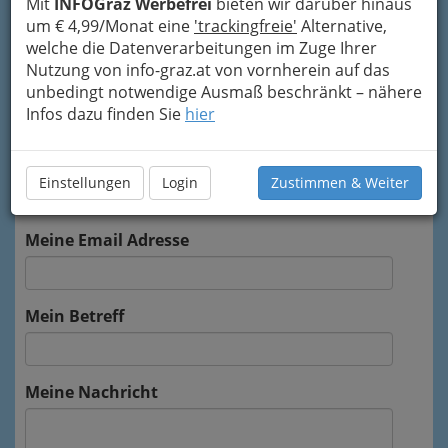
Mit
INFOGraz Werbefrei
bieten wir darüber hinaus
Um die Info-Graz Firmen
vor Spam-Mails zu
um € 4,99/Monat eine
'trackingfreie'
Alternative,
bewahren
, verwenden wir an dieser Stelle zur
welche die Datenverarbeitungen im Zuge Ihrer
Übermittlung Ihrer Nachricht ein sicheres
Nutzung von info-graz.at von vornherein auf das
Formular. Ihre Nachricht wird nach dem
unbedingt notwendige Ausmaß beschränkt – nähere
Absenden umgehend per Mail an das
Infos dazu finden Sie
hier
Unternehmen Josef Lang weitergeleitet.
Mein Name
Einstellungen
Login
Zustimmen & Weiter
Meine Email Adresse
Mein Betreff
Meine Nachricht