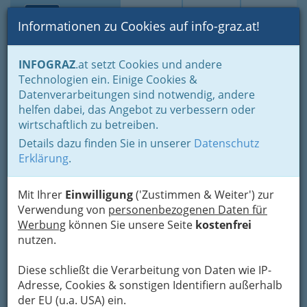
Toggle navi
Suche
Login
Menü
Informationen zu Cookies auf info-graz.at!
Home
Branchen
Gewerbe, Handwerk, Banken
INFOGRAZ
.at setzt Cookies und andere
Information und Consulting
Technologien ein. Einige Cookies &
Fachgruppe Unterneh-mensberatung und Informationstechnologie
Datenverarbeitungen sind notwendig, andere
Gewerbliche Buchhalter nach GewO
helfen dabei, das Angebot zu verbessern oder
ABXEO KG
Nav
wirtschaftlich zu betreiben.
Details dazu finden Sie in unserer
Datenschutz
Karl-Morre-Straße 222, 8020 Graz
Erklärung
.
+43 316 710 285 - 0
+43 316 710 285 - 15
Mit Ihrer
Einwilligung
('Zustimmen & Weiter') zur
Verwendung von
personenbezogenen Daten für
Werbung
können Sie unsere Seite
kostenfrei
nutzen.
Karte
Diese schließt die Verarbeitung von Daten wie IP-
Adresse, Cookies & sonstigen Identifiern außerhalb
Adresse mit Google Maps anschauen
der EU (u.a. USA) ein.