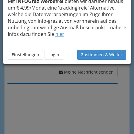
Mit
INFOGraz Werbefrei
bieten wir darüber hinaus
Meine Nachricht
um € 4,99/Monat eine
'trackingfreie'
Alternative,
welche die Datenverarbeitungen im Zuge Ihrer
Nutzung von info-graz.at von vornherein auf das
unbedingt notwendige Ausmaß beschränkt – nähere
Infos dazu finden Sie
hier
Einstellungen
Login
Zustimmen & Weiter
Meine Nachricht senden