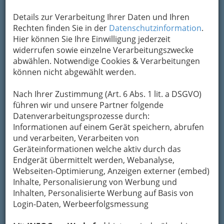
Details zur Verarbeitung Ihrer Daten und Ihren
Kontaktaufnahme
Rechten finden Sie in der
Datenschutzinformation
.
Hier können Sie Ihre Einwilligung jederzeit
Um die Info-Graz Firmen
vor Spam-Mails zu
widerrufen sowie einzelne Verarbeitungszwecke
bewahren
, verwenden wir an dieser Stelle zur
abwählen. Notwendige Cookies & Verarbeitungen
Übermittlung Ihrer Nachricht ein sicheres
können nicht abgewählt werden.
Formular. Ihre Nachricht wird nach dem
Absenden umgehend per Mail an das
Nach Ihrer Zustimmung (Art. 6 Abs. 1 lit. a DSGVO)
Unternehmen ABXEO KG weitergeleitet.
führen wir und unsere Partner folgende
Mein Name
Datenverarbeitungsprozesse durch:
Informationen auf einem Gerät speichern, abrufen
und verarbeiten, Verarbeiten von
Geräteinformationen welche aktiv durch das
Meine Email Adresse
Endgerät übermittelt werden, Webanalyse,
Webseiten-Optimierung, Anzeigen externer (embed)
Inhalte, Personalisierung von Werbung und
Mein Betreff
Inhalten, Personalisierte Werbung auf Basis von
Login-Daten, Werbeerfolgsmessung