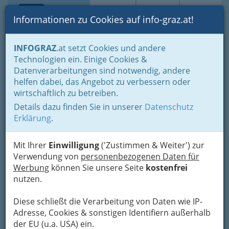
Toggle navi
Suche
Login
Menü
Informationen zu Cookies auf info-graz.at!
Home
Branchen
Gewerbe, Handwerk, Banken
INFOGRAZ
.at setzt Cookies und andere
Gewerbe & Handwerk, Gliederung der WKO
Technologien ein. Einige Cookies &
Landesinnung der Glaser - Mitglieder Graz und Graz Umgebung
Datenverarbeitungen sind notwendig, andere
Glasbeleger
helfen dabei, das Angebot zu verbessern oder
Glas Zemann Gesellschaft
Nav
wirtschaftlich zu betreiben.
m.b.H.
Details dazu finden Sie in unserer
Datenschutz
Erklärung
.
Feldkirchnerstraße 191, 8055 Seiersberg
+43 316 711 750
Mit Ihrer
Einwilligung
('Zustimmen & Weiter') zur
+43 316 711 750 - 26
Verwendung von
personenbezogenen Daten für
Werbung
können Sie unsere Seite
kostenfrei
nutzen.
Karte
Diese schließt die Verarbeitung von Daten wie IP-
Adresse, Cookies & sonstigen Identifiern außerhalb
der EU (u.a. USA) ein.
Karte anzeigen