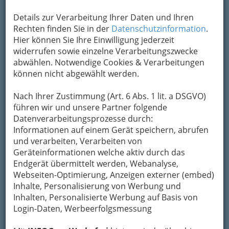
Kontaktaufnahme
Details zur Verarbeitung Ihrer Daten und Ihren
Rechten finden Sie in der
Datenschutzinformation
.
Um die Info-Graz Firmen
vor Spam-Mails zu
Hier können Sie Ihre Einwilligung jederzeit
bewahren
, verwenden wir an dieser Stelle zur
widerrufen sowie einzelne Verarbeitungszwecke
Übermittlung Ihrer Nachricht ein sicheres
abwählen. Notwendige Cookies & Verarbeitungen
Formular. Ihre Nachricht wird nach dem
können nicht abgewählt werden.
Absenden umgehend per Mail an das
Unternehmen Glas Zemann Gesellschaft m.b.H.
Nach Ihrer Zustimmung (Art. 6 Abs. 1 lit. a DSGVO)
weitergeleitet.
führen wir und unsere Partner folgende
Datenverarbeitungsprozesse durch:
Mein Name
Informationen auf einem Gerät speichern, abrufen
und verarbeiten, Verarbeiten von
Geräteinformationen welche aktiv durch das
Meine Email Adresse
Endgerät übermittelt werden, Webanalyse,
Webseiten-Optimierung, Anzeigen externer (embed)
Inhalte, Personalisierung von Werbung und
Inhalten, Personalisierte Werbung auf Basis von
Mein Betreff
Login-Daten, Werbeerfolgsmessung