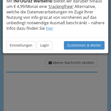
Mit
INFOGraz Werbefrei
bieten wir darüber hinaus
Meine Nachricht
um € 4,99/Monat eine
'trackingfreie'
Alternative,
welche die Datenverarbeitungen im Zuge Ihrer
Nutzung von info-graz.at von vornherein auf das
unbedingt notwendige Ausmaß beschränkt – nähere
Infos dazu finden Sie
hier
Einstellungen
Login
Zustimmen & Weiter
Meine Nachricht senden