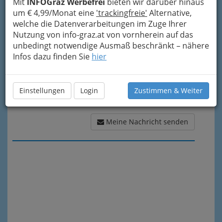
Mit
INFOGraz Werbefrei
bieten wir darüber hinaus
Meine Nachricht
um € 4,99/Monat eine
'trackingfreie'
Alternative,
welche die Datenverarbeitungen im Zuge Ihrer
Nutzung von info-graz.at von vornherein auf das
unbedingt notwendige Ausmaß beschränkt – nähere
Infos dazu finden Sie
hier
Einstellungen
Login
Zustimmen & Weiter
Meine Nachricht senden