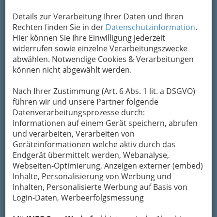
Kontaktaufnahme
Details zur Verarbeitung Ihrer Daten und Ihren
Rechten finden Sie in der
Datenschutzinformation
.
Um die Info-Graz Firmen
vor Spam-Mails zu
Hier können Sie Ihre Einwilligung jederzeit
bewahren
, verwenden wir an dieser Stelle zur
widerrufen sowie einzelne Verarbeitungszwecke
Übermittlung Ihrer Nachricht ein sicheres
abwählen. Notwendige Cookies & Verarbeitungen
Formular. Ihre Nachricht wird nach dem
können nicht abgewählt werden.
Absenden umgehend per Mail an das
Unternehmen Robert Nußbaum GmbH
Nach Ihrer Zustimmung (Art. 6 Abs. 1 lit. a DSGVO)
weitergeleitet.
führen wir und unsere Partner folgende
Mein Name
Datenverarbeitungsprozesse durch:
Informationen auf einem Gerät speichern, abrufen
und verarbeiten, Verarbeiten von
Geräteinformationen welche aktiv durch das
Meine Email Adresse
Endgerät übermittelt werden, Webanalyse,
Webseiten-Optimierung, Anzeigen externer (embed)
Inhalte, Personalisierung von Werbung und
Mein Betreff
Inhalten, Personalisierte Werbung auf Basis von
Login-Daten, Werbeerfolgsmessung