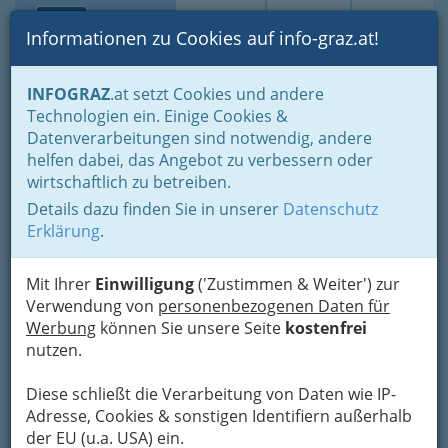
Toggle navi
Suche
Login
Menü
Informationen zu Cookies auf info-graz.at!
Home
Branchen
Gewerbe, Handwerk, Banken
INFOGRAZ
.at setzt Cookies und andere
Gewerbe & Handwerk, Gliederung der WKO
Technologien ein. Einige Cookies &
Landesinnung der Glaser - Mitglieder Graz und Graz Umgebung
Datenverarbeitungen sind notwendig, andere
Robert Nußbaum GmbH
Nav
helfen dabei, das Angebot zu verbessern oder
wirtschaftlich zu betreiben.
Grazerstraße 30, 8071 Hausmannstätten
Details dazu finden Sie in unserer
Datenschutz
+43 3135 47 672
Erklärung
.
+43 3135 48 323
Mit Ihrer
Einwilligung
('Zustimmen & Weiter') zur
Verwendung von
personenbezogenen Daten für
Werbung
können Sie unsere Seite
kostenfrei
Karte
nutzen.
Diese schließt die Verarbeitung von Daten wie IP-
Adresse mit Google Maps anschauen
Adresse, Cookies & sonstigen Identifiern außerhalb
der EU (u.a. USA) ein.