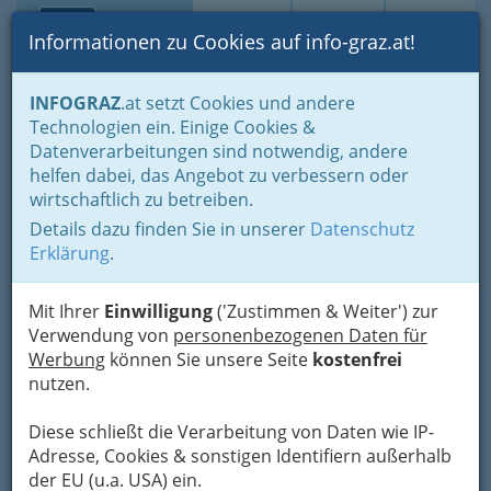
Toggle navi
Suche
Login
Menü
Informationen zu Cookies auf info-graz.at!
Home
Standard Suche in der Datenbank
INFOGRAZ
.at setzt Cookies und andere
Suchergebnisse - Einträge auf INFOGRAZ.at
Technologien ein. Einige Cookies &
Suchergebnisse (Einträge
Datenverarbeitungen sind notwendig, andere
helfen dabei, das Angebot zu verbessern oder
auf INFOGRAZ.at)
wirtschaftlich zu betreiben.
Details dazu finden Sie in unserer
Datenschutz
Suchbegriff
Erklärung
.
Suchen
Mit Ihrer
Einwilligung
('Zustimmen & Weiter') zur
Verwendung von
personenbezogenen Daten für
Nicht zufrieden mit diesen Ergebnissen?
Werbung
können Sie unsere Seite
kostenfrei
Beachten Sie gegebenenfalls die
Suchtipps
nutzen.
(rechts)
. Andere Suchmöglichkeiten sind (siehe
rechts) z.B.:
Veranstaltungen
, im Branchen-
Diese schließt die Verarbeitung von Daten wie IP-
Guide die
Suche nach Branchen
(Kategorien)
Adresse, Cookies & sonstigen Identifiern außerhalb
und nicht zuletzt die
Themensuche
, die Texte
der EU (u.a. USA) ein.