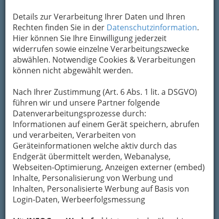
jeder Art auf info-graz.at
mit Hilfe von
Google™
findet.
Details zur Verarbeitung Ihrer Daten und Ihren
Beachten Sie auch die
Kategorievorschläge
Rechten finden Sie in der
Datenschutzinformation
.
(Branchen anzeigen)
, die Sie in vielen Fällen in
Hier können Sie Ihre Einwilligung jederzeit
der rechten Spalte oben finden.
widerrufen sowie einzelne Verarbeitungszwecke
abwählen. Notwendige Cookies & Verarbeitungen
können nicht abgewählt werden.
Nach Ihrer Zustimmung (Art. 6 Abs. 1 lit. a DSGVO)
führen wir und unsere Partner folgende
Leider ergab Ihre Suche auf info-graz.at keine
Datenverarbeitungsprozesse durch:
Ergebnisse.
Informationen auf einem Gerät speichern, abrufen
☹
und verarbeiten, Verarbeiten von
Beachten Sie die
Suchmöglichkeiten oben
Geräteinformationen welche aktiv durch das
unter Suche
. Das Suchfeld liefert "nur" Einträge
Endgerät übermittelt werden, Webanalyse,
aus unseren über 40.000 lokalen Links. Daneben
Webseiten-Optimierung, Anzeigen externer (embed)
stehen Ihnen noch andere Suchmöglichkeiten
Inhalte, Personalisierung von Werbung und
zur Verfügung (siehe rechts) z.B.: bei
Inhalten, Personalisierte Werbung auf Basis von
Veranstaltungen
, im Branchen-Guide die
Suche
Login-Daten, Werbeerfolgsmessung
nach Branchen
(Kategorien) und nicht zuletzt: