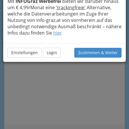
Mit
INFOGraz Werbefrei
bieten wir darüber hinaus
die
Themensuche
, die
Texte jeder Art auf info-
um € 4,99/Monat eine
'trackingfreie'
Alternative,
graz.at mit Hilfe von Google™
findet.
welche die Datenverarbeitungen im Zuge Ihrer
Nutzung von info-graz.at von vornherein auf das
unbedingt notwendige Ausmaß beschränkt – nähere
Infos dazu finden Sie
hier
Einstellungen
Login
Zustimmen & Weiter