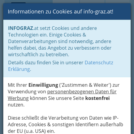
Toggle navi
Suche
Login
Menü
Informationen zu Cookies auf info-graz.at!
Home
Branchen
Kultur
Kulturelle Zentren
Grazer Bühnen
INFOGRAZ
.at setzt Cookies und andere
Technologien ein. Einige Cookies &
KiStL Hinterhoftheater –
Datenverarbeitungen sind notwendig, andere
Komödianten in St.
helfen dabei, das Angebot zu verbessern oder
Leonhard - Prinzipalin Mag.ª
wirtschaftlich zu betreiben.
Details dazu finden Sie in unserer
Datenschutz
Eva Schäffer-Orgler
Erklärung
.
Rechbauerstraße 63 a, 8010 Graz
+43 676 9360 601
Mit Ihrer
Einwilligung
('Zustimmen & Weiter') zur
+43 664 5049 855
Verwendung von
personenbezogenen Daten für
Werbung
können Sie unsere Seite
kostenfrei
nutzen.
Diese schließt die Verarbeitung von Daten wie IP-
Adresse, Cookies & sonstigen Identifiern außerhalb
der EU (u.a. USA) ein.
Die