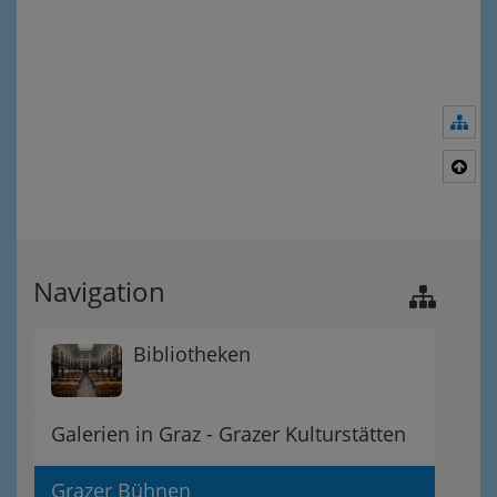
Nav
Nac
Navigation
Bibliotheken
Galerien in Graz - Grazer Kulturstätten
Grazer Bühnen