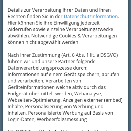
Details zur Verarbeitung Ihrer Daten und Ihren
Rechten finden Sie in der
Datenschutzinformation
.
Hier können Sie Ihre Einwilligung jederzeit
Komödianten in
St. Leonhard
, kurz auch
KiStL
widerrufen sowie einzelne Verarbeitungszwecke
genannt, nehmen seit 1991 einen festen Platz in
abwählen. Notwendige Cookies & Verarbeitungen
der steirischen Theaterszene und der Grazer
können nicht abgewählt werden.
Kulturszene ein.
Nach Ihrer Zustimmung (Art. 6 Abs. 1 lit. a DSGVO)
Auf dem Spielplan des
KiStL
-Ensembles stehen
führen wir und unsere Partner folgende
neben
Boulevard, Komödien und Krimis
auch
Datenverarbeitungsprozesse durch:
Klassiker der Theatergeschichte
.
Informationen auf einem Gerät speichern, abrufen
und verarbeiten, Verarbeiten von
Geräteinformationen welche aktiv durch das
Endgerät übermittelt werden, Webanalyse,
Webseiten-Optimierung, Anzeigen externer (embed)
Inhalte, Personalisierung von Werbung und
Wie kommt eine
Inhalten, Personalisierte Werbung auf Basis von
Login-Daten, Werbeerfolgsmessung
Theatergruppe zum