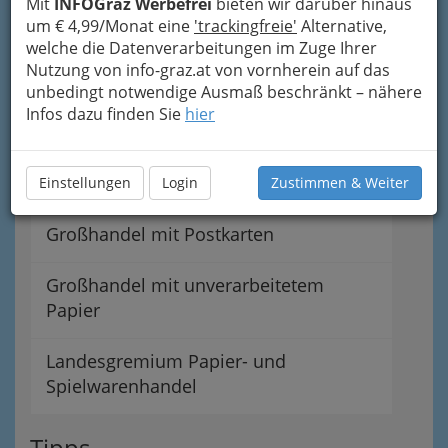
Mit
INFOGraz Werbefrei
bieten wir darüber hinaus
um € 4,99/Monat eine
'trackingfreie'
Alternative,
Papiereinzelhandel im Rahmen einer
welche die Datenverarbeitungen im Zuge Ihrer
Tabaktrafik
Nutzung von info-graz.at von vornherein auf das
unbedingt notwendige Ausmaß beschränkt – nähere
Papiereinzelhandel
Infos dazu finden Sie
hier
Großhandel mit Papierwaren u.
Schreib- und Büroartikel
Einstellungen
Login
Zustimmen & Weiter
Großhandel mit Postkarten
Großhandel mit unverarbeitetem
Papier
Landesgremium Papier- und
Spielwarenhandel
Tipps