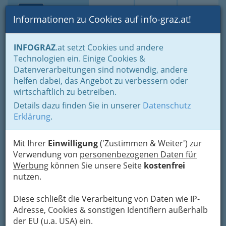
Toggle navi
Suche
Login
Menü
Informationen zu Cookies auf info-graz.at!
Home
Branchen
Einkaufen & Schenken - der Handel
INFOGRAZ
.at setzt Cookies und andere
Handel in Graz
Dinge des täglichen Lebens
Papierhandel
Technologien ein. Einige Cookies &
Großhandel mit Papierwaren u. Schreib- und Büroartikel
Datenverarbeitungen sind notwendig, andere
Österreichische Post
Nav
helfen dabei, das Angebot zu verbessern oder
wirtschaftlich zu betreiben.
Aktiengesellschaft
Details dazu finden Sie in unserer
Datenschutz
Straßganger Straße 207, 8052 Graz-Wetzelsdorf
Erklärung
.
+43 1 512 2603
Mit Ihrer
Einwilligung
('Zustimmen & Weiter') zur
Verwendung von
personenbezogenen Daten für
Werbung
können Sie unsere Seite
kostenfrei
nutzen.
Karte
Diese schließt die Verarbeitung von Daten wie IP-
Adresse mit Google Maps anschauen
Adresse, Cookies & sonstigen Identifiern außerhalb
der EU (u.a. USA) ein.