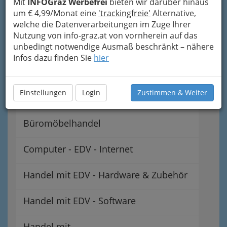
Mit
INFOGraz Werbefrei
bieten wir darüber hinaus
um € 4,99/Monat eine
'trackingfreie'
Alternative,
Automatenhandel
welche die Datenverarbeitungen im Zuge Ihrer
Nutzung von info-graz.at von vornherein auf das
Baumaschinen - Baumaschinenhandel
unbedingt notwendige Ausmaß beschränkt – nähere
Infos dazu finden Sie
hier
Büromaschinenhandel -
Schreibmaschinen, Rechenmaschinen,
Einstellungen
Login
Zustimmen & Weiter
...
Büromöbelhandel
Computer - EDV - Internet
Handel mit EDV - Hardware & Zubehör
Handel mit EDV - Software
Handel mit