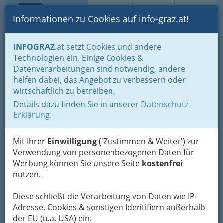
Toggle navi
Suche
Login
Menü
Informationen zu Cookies auf info-graz.at!
Home
Branchen
Einkaufen & Schenken - der Handel
INFOGRAZ
.at setzt Cookies und andere
Handel in Graz
Dinge des täglichen Lebens
Technologien ein. Einige Cookies &
Maschinen u. Computersysteme u. techn. Bedarf
Datenverarbeitungen sind notwendig, andere
Handel mit technischem und industriellem Bedarf
helfen dabei, das Angebot zu verbessern oder
Dr. Reinhard Möller
Nav
wirtschaftlich zu betreiben.
Details dazu finden Sie in unserer
Datenschutz
Mandellstraße 37, 8010 Graz
Erklärung
.
+43 316 811 631
+43 316 811 631
Mit Ihrer
Einwilligung
('Zustimmen & Weiter') zur
Verwendung von
personenbezogenen Daten für
Werbung
können Sie unsere Seite
kostenfrei
nutzen.
Karte
Diese schließt die Verarbeitung von Daten wie IP-
Adresse, Cookies & sonstigen Identifiern außerhalb
Adresse mit Google Maps anschauen
der EU (u.a. USA) ein.