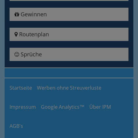
Gewinnen
Routenplan
Sprüche
Startseite
Werben ohne Streuverluste
Impressum
Google Analytics™
Über IPM
AGB's