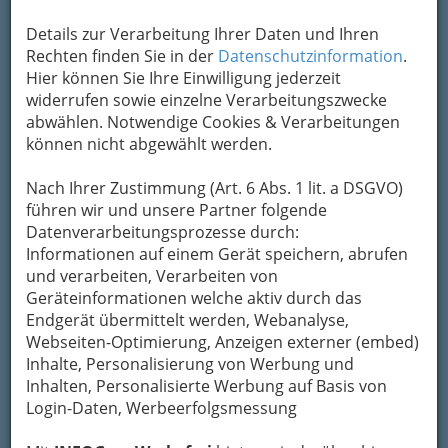
Details zur Verarbeitung Ihrer Daten und Ihren
Rechten finden Sie in der
Datenschutzinformation
.
Hier können Sie Ihre Einwilligung jederzeit
widerrufen sowie einzelne Verarbeitungszwecke
abwählen. Notwendige Cookies & Verarbeitungen
können nicht abgewählt werden.
Nach Ihrer Zustimmung (Art. 6 Abs. 1 lit. a DSGVO)
Ein eigener Pool sorgt für tägliche Erfrischung und
führen wir und unsere Partner folgende
Entspannung!
Datenverarbeitungsprozesse durch:
Der Alltag wird durch die anhaltende Hitze
Informationen auf einem Gerät speichern, abrufen
belastet, und effektive Strategien, um Abkühlung
und verarbeiten, Verarbeiten von
zu finden, gewinnen an Bedeutung.
Geräteinformationen welche aktiv durch das
Ob es darum geht, die Gesundheit zu schützen,
Endgerät übermittelt werden, Webanalyse,
angenehme Erholungsorte zu schaffen oder
Webseiten-Optimierung, Anzeigen externer (embed)
nachhaltige Wege zur Abkühlung zu nutzen –
Inhalte, Personalisierung von Werbung und
innovative Lösungen für Klimakomfort und
Inhalten, Personalisierte Werbung auf Basis von
sommerliche Entspannung rücken immer
Login-Daten, Werbeerfolgsmessung
stärker in den Fokus. Die Anpassung an diese