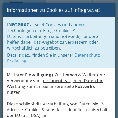
Toggle navi
Suche
Login
Menü
Informationen zu Cookies auf info-graz.at!
Home
Branchen
Dienstleistungen
Haus & Garten
INFOGRAZ
.at setzt Cookies und andere
Technologien ein. Einige Cookies &
Datenverarbeitungen sind notwendig, andere
Sommer in Graz – die
helfen dabei, das Angebot zu verbessern oder
besten Tipps zur Abkühlung
wirtschaftlich zu betreiben.
im eigenen Garten
Details dazu finden Sie in unserer
Datenschutz
Erklärung
.
Die
Sommer in Graz
werden zunehmend
heißer, mit Temperaturen, die regelmäßig über
Mit Ihrer
Einwilligung
('Zustimmen & Weiter') zur
die 30 °C-Marke klettern. Diese
Verwendung von
personenbezogenen Daten für
Wetterbedingungen stellen die Bewohnerinnen
Werbung
können Sie unsere Seite
kostenfrei
und Bewohner der steirischen Hauptstadt vor
nutzen.
besondere Herausforderungen.
Diese schließt die Verarbeitung von Daten wie IP-
Adresse, Cookies & sonstigen Identifiern außerhalb
der EU (u.a. USA) ein.