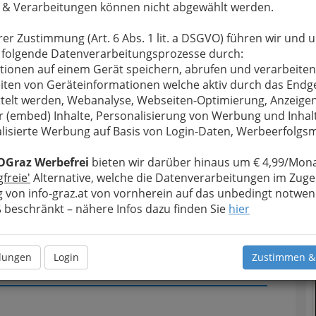
 & Verarbeitungen können nicht abgewählt werden.
u bewahren
, verwenden wir an dieser Stelle zur
rer Zustimmung (Art. 6 Abs. 1 lit. a DSGVO) führen wir und 
Formular. Ihre Nachricht wird nach dem Absenden
 folgende Datenverarbeitungsprozesse durch:
razpoint Immobilien Fuchs Mag. Assmann OEG
tionen auf einem Gerät speichern, abrufen und verarbeiten
iten von Geräteinformationen welche aktiv durch das Endg
Meine Nachricht
telt werden, Webanalyse, Webseiten-Optimierung, Anzeige
T
r (embed) Inhalte, Personalisierung von Werbung und Inhal
lisierte Werbung auf Basis von Login-Daten, Werbeerfolg
N
OGraz Werbefrei
bieten wir darüber hinaus um € 4,99/Mona
gfreie'
Alternative, welche die Datenverarbeitungen im Zuge
 von info-graz.at von vornherein auf das unbedingt notwen
beschränkt – nähere Infos dazu finden Sie
hier
llungen
Login
Zustimmen &
Meine Nachricht senden