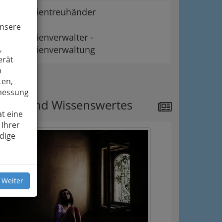
Immobilientreuhänder
unsere
Immobilienverwalter -
,
Immobilienverwaltung
erät
n
ipps
ten,
smessung
ews und Wissenswertes
t eine
 Ihrer
dige
 Weiter