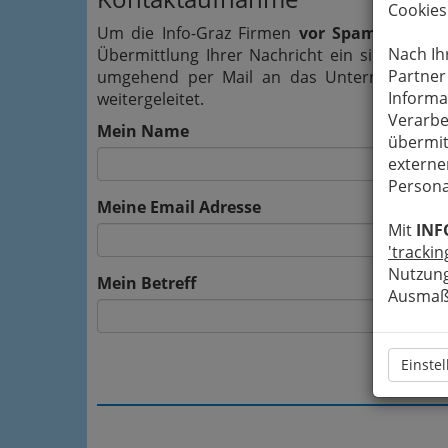
Cookies
Um die Info-Graz Firmen
vor Spam-Mails z
Nach Ih
Übermittlung Ihrer Nachricht ein sicheres 
Partner
umgehend per Mail an das Unternehmen G
Informa
weitergeleitet.
Verarbe
Mein Name
übermit
externe
Persona
Meine Email Adresse
Mit
INF
'trackin
Nutzung
Mein Betreff
Ausmaß 
Einste