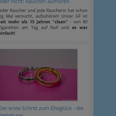
oder nicht: Rauchen aufhören
Jeder Raucher und jede Raucherin hat schon
zig Mal versucht, aufzuhören! Unser GF ist
seit mehr als 15 Jahren "clean"
- von 80
Zigaretten am Tag auf Null und
es war
einfach!
Der erste Schritt zum Eheglück - die
Verlobung