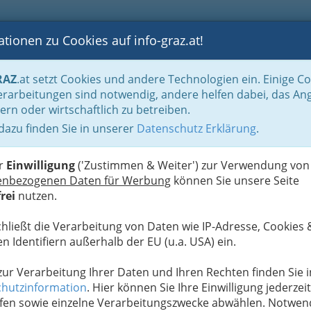
tionen zu Cookies auf info-graz.at!
B
F
G
B
GEN
LOGS
OTOS
ASTRONOMIE
RANCHEN
RAZ
.at setzt Cookies und andere Technologien ein. Einige C
Immobilienbüros, Immobilienmakler, Immobilienverwalter und Immobilientreuh
rarbeitungen sind notwendig, andere helfen dabei, das An
ern oder wirtschaftlich zu betreiben.
hs & Mag. Assmann OEG
 dazu finden Sie in unserer
Datenschutz Erklärung
.
N
er
Einwilligung
('Zustimmen & Weiter') zur Verwendung von
enbezogenen Daten für Werbung
können Sie unsere Seite
rei
nutzen.
chließt die Verarbeitung von Daten wie IP-Adresse, Cookies 
n Identifiern außerhalb der EU (u.a. USA) ein.
 zur Verarbeitung Ihrer Daten und Ihren Rechten finden Sie i
hutzinformation
. Hier können Sie Ihre Einwilligung jederzeit
fen sowie einzelne Verarbeitungszwecke abwählen. Notwen