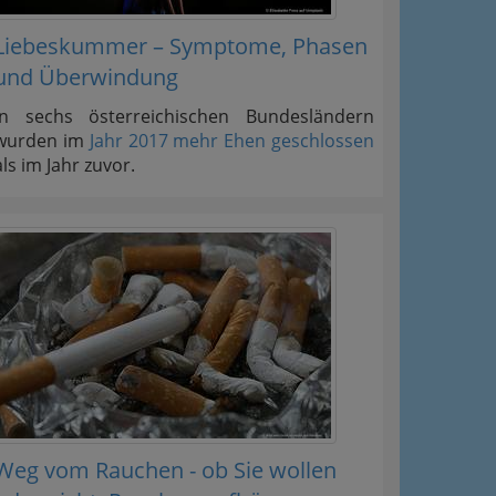
Liebeskummer – Symptome, Phasen
und Überwindung
In sechs österreichischen Bundesländern
wurden im
Jahr 2017 mehr Ehen geschlossen
als im Jahr zuvor.
Weg vom Rauchen - ob Sie wollen