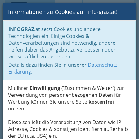
Toggle navi
Suche
Login
Menü
Informationen zu Cookies auf info-graz.at!
Home
Branchen
Bauen - der Weg zum eigenen Haus
INFOGRAZ
.at setzt Cookies und andere
Immobilienbüros, Immobilienmakler, Immobilienverwalter und
Technologien ein. Einige Cookies &
Immobilientreuhänder
Datenverarbeitungen sind notwendig, andere
Rund um Immobilien
Adressen von Immobilienbüros / Makler bzw. Maklerin
helfen dabei, das Angebot zu verbessern oder
wirtschaftlich zu betreiben.
Peter Haring
Nav
Details dazu finden Sie in unserer
Datenschutz
Erklärung
.
Am Eisernen Tor 2, 8010 Graz
+43 316 811 784
+43 316 811 784-12
Mit Ihrer
Einwilligung
('Zustimmen & Weiter') zur
Verwendung von
personenbezogenen Daten für
Werbung
können Sie unsere Seite
kostenfrei
nutzen.
Karte
Diese schließt die Verarbeitung von Daten wie IP-
Adresse, Cookies & sonstigen Identifiern außerhalb
Karte anzeigen
der EU (u.a. USA) ein.