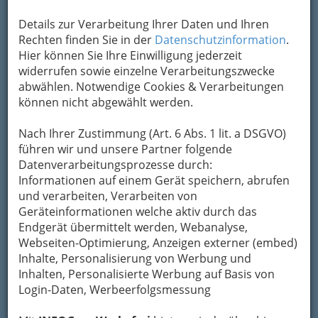
Kontaktaufnahme
Details zur Verarbeitung Ihrer Daten und Ihren
Rechten finden Sie in der
Datenschutzinformation
.
Um die Info-Graz Firmen
vor Spam-Mails zu
Hier können Sie Ihre Einwilligung jederzeit
bewahren
, verwenden wir an dieser Stelle zur
widerrufen sowie einzelne Verarbeitungszwecke
Übermittlung Ihrer Nachricht ein sicheres
abwählen. Notwendige Cookies & Verarbeitungen
Formular. Ihre Nachricht wird nach dem
können nicht abgewählt werden.
Absenden umgehend per Mail an das
Unternehmen Peter Haring weitergeleitet.
Nach Ihrer Zustimmung (Art. 6 Abs. 1 lit. a DSGVO)
Mein Name
führen wir und unsere Partner folgende
Datenverarbeitungsprozesse durch:
Informationen auf einem Gerät speichern, abrufen
und verarbeiten, Verarbeiten von
Meine Email Adresse
Geräteinformationen welche aktiv durch das
Endgerät übermittelt werden, Webanalyse,
Webseiten-Optimierung, Anzeigen externer (embed)
Mein Betreff
Inhalte, Personalisierung von Werbung und
Inhalten, Personalisierte Werbung auf Basis von
Login-Daten, Werbeerfolgsmessung
Meine Nachricht