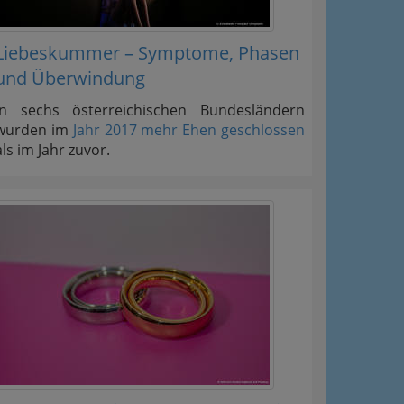
Liebeskummer – Symptome, Phasen
und Überwindung
In sechs österreichischen Bundesländern
wurden im
Jahr 2017 mehr Ehen geschlossen
als im Jahr zuvor.