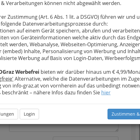
 & Verarbeitungen können nicht abgewählt werden.
rer Zustimmung (Art. 6 Abs. 1 lit. a DSGVO) führen wir und 
 folgende Datenverarbeitungsprozesse durch:
tionen auf einem Gerät speichern, abrufen und verarbeiten
u bewahren
iten von Geräteinformationen welche aktiv durch das Endg
, verwenden wir an dieser Stelle zur
Formular. Ihre Nachricht wird nach dem Absenden
telt werden, Webanalyse, Webseiten-Optimierung, Anzeige
a Immobilientreuhand-Projektentwicklungs- und
r (embed) Inhalte, Personalisierung von Werbung und Inhal
T
lisierte Werbung auf Basis von Login-Daten, Werbeerfolg
Meine Nachricht
N
OGraz Werbefrei
bieten wir darüber hinaus um € 4,99/Mona
gfreie'
Alternative, welche die Datenverarbeitungen im Zuge
 von info-graz.at von vornherein auf das unbedingt notwen
beschränkt – nähere Infos dazu finden Sie
hier
llungen
Login
Zustimmen &