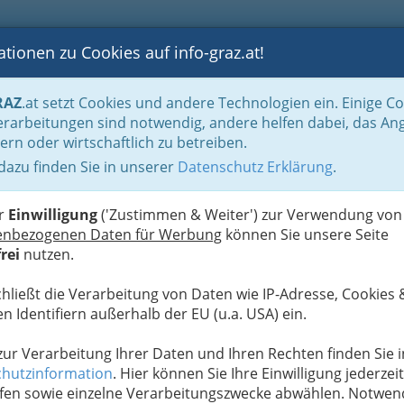
tionen zu Cookies auf info-graz.at!
B
F
G
B
GEN
LOGS
OTOS
ASTRONOMIE
RANCHEN
RAZ
.at setzt Cookies und andere Technologien ein. Einige C
Immobilienbüros, Immobilienmakler, Immobilienverwalter und Immobilientreuh
rarbeitungen sind notwendig, andere helfen dabei, das An
mgebung
ern oder wirtschaftlich zu betreiben.
Projektentwicklungs- und
 dazu finden Sie in unserer
Datenschutz Erklärung
.
N
er
Einwilligung
('Zustimmen & Weiter') zur Verwendung von
enbezogenen Daten für Werbung
können Sie unsere Seite
rei
nutzen.
chließt die Verarbeitung von Daten wie IP-Adresse, Cookies 
n Identifiern außerhalb der EU (u.a. USA) ein.
 zur Verarbeitung Ihrer Daten und Ihren Rechten finden Sie i
hutzinformation
. Hier können Sie Ihre Einwilligung jederzeit
fen sowie einzelne Verarbeitungszwecke abwählen. Notwen