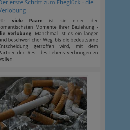
Der erste Schritt zum Eheglück - die
Verlobung
Für
viele Paare
ist sie einer der
romantischsten Momente ihrer Beziehung -
die Verlobung
. Manchmal ist es ein langer
und beschwerlicher Weg, bis die bedeutsame
Entscheidung getroffen wird, mit dem
Partner den Rest des Lebens verbringen zu
wollen.