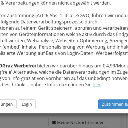
 & Verarbeitungen können nicht abgewählt werden.
rer Zustimmung (Art. 6 Abs. 1 lit. a DSGVO) führen wir und 
 folgende Datenverarbeitungsprozesse durch:
tionen auf einem Gerät speichern, abrufen und verarbeiten
u bewahren
, verwenden wir an dieser Stelle zur
iten von Geräteinformationen welche aktiv durch das Endg
Formular. Ihre Nachricht wird nach dem Absenden
telt werden, Webanalyse, Webseiten-Optimierung, Anzeige
T
Dorfer - Michaela Dorfer weitergeleitet.
r (embed) Inhalte, Personalisierung von Werbung und Inhal
lisierte Werbung auf Basis von Login-Daten, Werbeerfolg
Meine Nachricht
N
OGraz Werbefrei
bieten wir darüber hinaus um € 4,99/Mona
gfreie'
Alternative, welche die Datenverarbeitungen im Zuge
 von info-graz.at von vornherein auf das unbedingt notwen
beschränkt – nähere Infos dazu finden Sie
hier
llungen
Login
Zustimmen &
Meine Nachricht senden