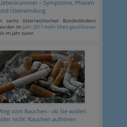
Liebeskummer – Symptome, Phasen
und Überwindung
In sechs österreichischen Bundesländern
wurden im
Jahr 2017 mehr Ehen geschlossen
als im Jahr zuvor.
Weg vom Rauchen - ob Sie wollen
oder nicht: Rauchen aufhören