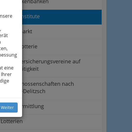
Hypothekenbanken
unsere
Inkassoinstitute
,
Kapitalmarkt
erät
n
Klassenlotterie
ten,
smessung
Kleine Versicherungsvereine auf
t eine
Gegenseitigkeit
 Ihrer
dige
Kreditgenossenschaften nach
Schultze-Delitzsch
Kreditvermittlung
 Weiter
Lotterien