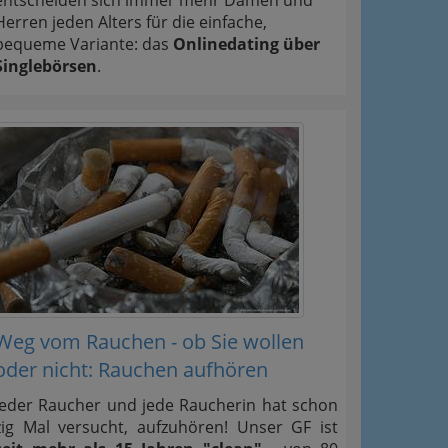
entscheiden sich immer mehr Damen und
Herren jeden Alters für die einfache,
bequeme Variante: das
Onlinedating über
Singlebörsen
.
Weg vom Rauchen - ob Sie wollen
oder nicht: Rauchen aufhören
Jeder Raucher und jede Raucherin hat schon
zig Mal versucht, aufzuhören! Unser GF ist