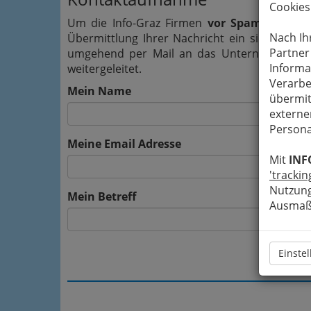
Cookies
Um die Info-Graz Firmen
vor Spam-Mails z
Nach Ih
Übermittlung Ihrer Nachricht ein sicheres 
Partner
umgehend per Mail an das Unternehmen AK
Informa
weitergeleitet.
Verarbe
Mein Name
übermit
externe
Persona
Meine Email Adresse
Mit
INF
'trackin
Nutzung
Mein Betreff
Ausmaß 
Einste