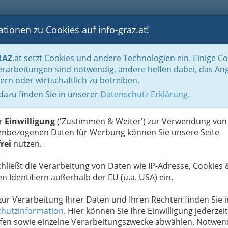
tionen zu Cookies auf info-graz.at!
B
F
G
B
GEN
LOGS
OTOS
ASTRONOMIE
RANCHEN
RAZ
.at setzt Cookies und andere Technologien ein. Einige C
n & Versicherungen
Inkassoinstitute
rarbeitungen sind notwendig, andere helfen dabei, das An
ern oder wirtschaftlich zu betreiben.
cher Kreditorenverband
 dazu finden Sie in unserer
Datenschutz Erklärung
.
N
er
Einwilligung
('Zustimmen & Weiter') zur Verwendung von
enbezogenen Daten für Werbung
können Sie unsere Seite
rei
nutzen.
chließt die Verarbeitung von Daten wie IP-Adresse, Cookies 
n Identifiern außerhalb der EU (u.a. USA) ein.
 zur Verarbeitung Ihrer Daten und Ihren Rechten finden Sie i
hutzinformation
. Hier können Sie Ihre Einwilligung jederzeit
fen sowie einzelne Verarbeitungszwecke abwählen. Notwen