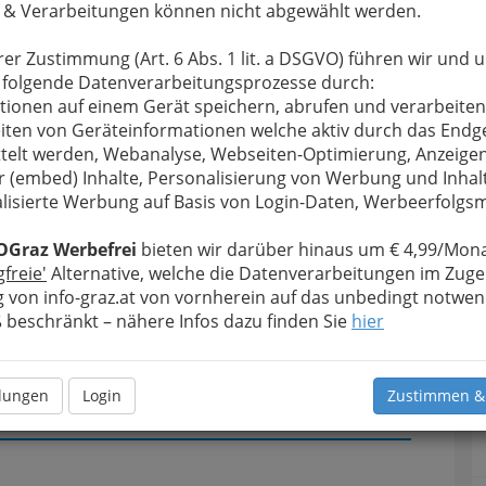
 & Verarbeitungen können nicht abgewählt werden.
u bewahren
, verwenden wir an dieser Stelle zur
rer Zustimmung (Art. 6 Abs. 1 lit. a DSGVO) führen wir und 
Formular. Ihre Nachricht wird nach dem Absenden
 folgende Datenverarbeitungsprozesse durch:
V EUROPA - Alpenländischer Kreditorenverband
tionen auf einem Gerät speichern, abrufen und verarbeiten
iten von Geräteinformationen welche aktiv durch das Endg
Meine Nachricht
telt werden, Webanalyse, Webseiten-Optimierung, Anzeige
r (embed) Inhalte, Personalisierung von Werbung und Inhal
lisierte Werbung auf Basis von Login-Daten, Werbeerfolg
OGraz Werbefrei
bieten wir darüber hinaus um € 4,99/Mona
gfreie'
Alternative, welche die Datenverarbeitungen im Zuge
 von info-graz.at von vornherein auf das unbedingt notwen
beschränkt – nähere Infos dazu finden Sie
hier
llungen
Login
Zustimmen &
Meine Nachricht senden