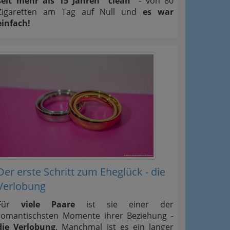
seit mehr als 15 Jahren "clean"
- von 80
Zigaretten am Tag auf Null und
es war
einfach!
Der erste Schritt zum Eheglück - die
Verlobung
Für
viele Paare
ist sie einer der
romantischsten Momente ihrer Beziehung -
die Verlobung
. Manchmal ist es ein langer