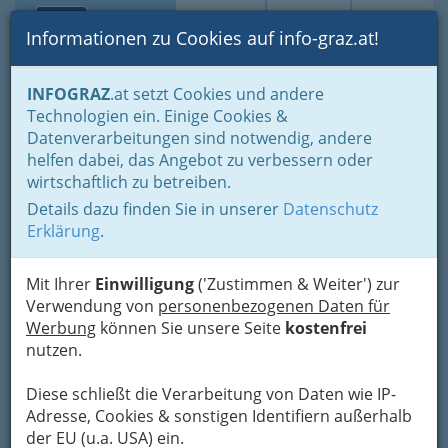
Toggle navi
Suche
Login
Menü
Informationen zu Cookies auf info-graz.at!
Home
Branchen
Gewerbe, Handwerk, Banken
INFOGRAZ
.at setzt Cookies und andere
Banken & Versicherungen
Kapitalmarkt
Technologien ein. Einige Cookies &
Datenverarbeitungen sind notwendig, andere
Nav
Kapitalmarkt
helfen dabei, das Angebot zu verbessern oder
wirtschaftlich zu betreiben.
Details dazu finden Sie in unserer
Datenschutz
Eine erotische Beziehung zum Geld ist besser als
Erklärung
.
eine pekuniäre Beziehung zur Erotik. - Falls Sie
sich für Aktienkurse, Online-Broker, Investment
u.ä. interessieren, sollten Sie hier etwas stöbern.
Mit Ihrer
Einwilligung
('Zustimmen & Weiter') zur
Auch hier gilt: Wenn Ihnen wichtige Links fehlen,
Verwendung von
personenbezogenen Daten für
können Sie uns helfen, indem Sie uns diese
Werbung
können Sie unsere Seite
kostenfrei
mitteilen
. Wir setzen sie dann gerne in diese
nutzen.
Rubrik.
Diese schließt die Verarbeitung von Daten wie IP-
Adresse, Cookies & sonstigen Identifiern außerhalb
Bezirksauswahl
der EU (u.a. USA) ein.
Alle Bezirke