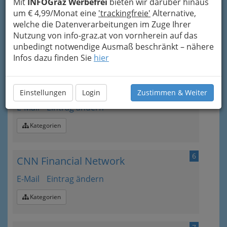
Mit
INFOGraz Werbefrei
bieten wir darüber hinaus
um € 4,99/Monat eine
'trackingfreie'
Alternative,
4
Businessweek
welche die Datenverarbeitungen im Zuge Ihrer
Nutzung von info-graz.at von vornherein auf das
Webseite
Eintrag ändern
unbedingt notwendige Ausmaß beschränkt – nähere
Kategorien
Infos dazu finden Sie
hier
5
Chicagoer Mercantile Exchange
Einstellungen
Login
Zustimmen & Weiter
E-Mail
Eintrag ändern
Kategorien
6
CNN Financial Network
E-Mail
Eintrag ändern
Kategorien