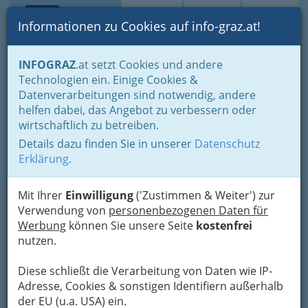
Toggle navi
Suche
Login
Menü
Informationen zu Cookies auf info-graz.at!
Home
Branchen
Gewerbe, Handwerk, Banken
INFOGRAZ
.at setzt Cookies und andere
Banken & Versicherungen
Kapitalmarkt
Technologien ein. Einige Cookies &
Börsennews
Datenverarbeitungen sind notwendig, andere
Nav
helfen dabei, das Angebot zu verbessern oder
wirtschaftlich zu betreiben.
Details dazu finden Sie in unserer
Datenschutz
Erklärung
.
Aktuelle Börsenmeldungen auf der Site des
Bayrischen Rundfunks.
Mit Ihrer
Einwilligung
('Zustimmen & Weiter') zur
Kontaktaufnahme
Verwendung von
personenbezogenen Daten für
Werbung
können Sie unsere Seite
kostenfrei
Um die Info-Graz Firmen
vor Spam-Mails zu
nutzen.
bewahren
, verwenden wir an dieser Stelle zur
Übermittlung Ihrer Nachricht ein sicheres
Diese schließt die Verarbeitung von Daten wie IP-
Formular. Ihre Nachricht wird nach dem
Adresse, Cookies & sonstigen Identifiern außerhalb
Absenden umgehend per Mail an das
der EU (u.a. USA) ein.
Unternehmen Börsennews (Bayrischer