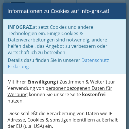
Toggle navi
Suche
Login
Menü
Informationen zu Cookies auf info-graz.at!
Home
Branchen
Informationsstellen
Medien - Information
INFOGRAZ
.at setzt Cookies und andere
Print Online
Internationale Magazine
Technologien ein. Einige Cookies &
Bild
Datenverarbeitungen sind notwendig, andere
Nav
helfen dabei, das Angebot zu verbessern oder
wirtschaftlich zu betreiben.
Details dazu finden Sie in unserer
Datenschutz
Erklärung
.
Mit Ihrer
Einwilligung
('Zustimmen & Weiter') zur
Verwendung von
personenbezogenen Daten für
Werbung
können Sie unsere Seite
kostenfrei
nutzen.
Diese schließt die Verarbeitung von Daten wie IP-
Adresse, Cookies & sonstigen Identifiern außerhalb
der EU (u.a. USA) ein.