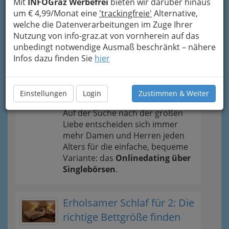
Mit
INFOGraz Werbefrei
bieten wir darüber hinaus
Tipps
um € 4,99/Monat eine
'trackingfreie'
Alternative,
welche die Datenverarbeitungen im Zuge Ihrer
News und Wissenswertes
Nutzung von info-graz.at von vornherein auf das
unbedingt notwendige Ausmaß beschränkt – nähere
Infos dazu finden Sie
hier
Singlebörsen vergleichen
und testen - anonym und
ohne Kosten
Einstellungen
Login
Zustimmen & Weiter
Auf der Suche nach der großen
Liebe entscheiden sich immer
mehr Damen und Herren jeden
Alters für die einfache, bequeme
Variante: das
Onlinedating über
Singlebörsen
.
Erholsamer Schlaf für 2: Die
richtige Bettgröße finden