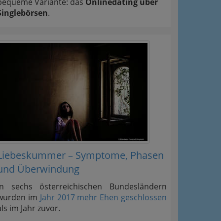
bequeme Variante: das
Onlinedating über
Singlebörsen
.
Liebeskummer – Symptome, Phasen
und Überwindung
In sechs österreichischen Bundesländern
wurden im
Jahr 2017 mehr Ehen geschlossen
als im Jahr zuvor.