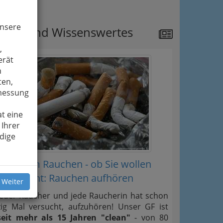
ipps
unsere
ews und Wissenswertes
,
erät
n
ten,
smessung
t eine
 Ihrer
dige
Weg vom Rauchen - ob Sie wollen
oder nicht: Rauchen aufhören
 Weiter
Jeder Raucher und jede Raucherin hat schon
zig Mal versucht, aufzuhören! Unser GF ist
seit mehr als 15 Jahren "clean"
- von 80