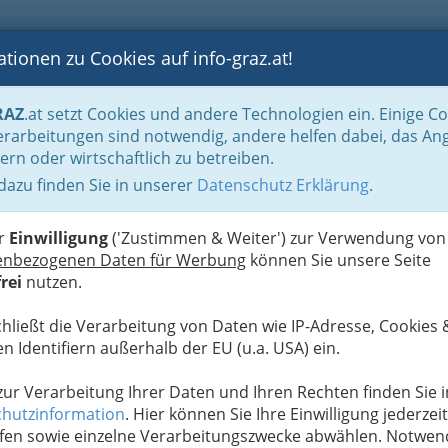
tionen zu Cookies auf info-graz.at!
B
F
G
B
GEN
LOGS
OTOS
ASTRONOMIE
RANCHEN
RAZ
.at setzt Cookies und andere Technologien ein. Einige C
ation
Print Online
Internationale Magazine
rarbeitungen sind notwendig, andere helfen dabei, das An
ern oder wirtschaftlich zu betreiben.
 dazu finden Sie in unserer
Datenschutz Erklärung
.
N
er
Einwilligung
('Zustimmen & Weiter') zur Verwendung von
ionale Magazine zusammengetragen, die wir für
enbezogenen Daten für Werbung
können Sie unsere Seite
lständig und wird künftig aktualisiert werden. Wir
rei
nutzen.
esserungsvorschläge
!
chließt die Verarbeitung von Daten wie IP-Adresse, Cookies 
n Identifiern außerhalb der EU (u.a. USA) ein.
Alle Bezirke
 zur Verarbeitung Ihrer Daten und Ihren Rechten finden Sie i
1
hutzinformation
. Hier können Sie Ihre Einwilligung jederzeit
fen sowie einzelne Verarbeitungszwecke abwählen. Notwen