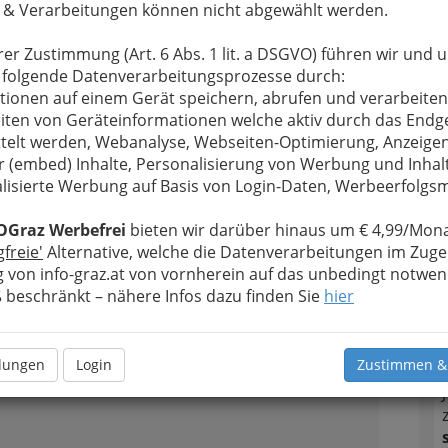
T
 & Verarbeitungen können nicht abgewählt werden.
rer Zustimmung (Art. 6 Abs. 1 lit. a DSGVO) führen wir und 
N
 folgende Datenverarbeitungsprozesse durch:
tionen auf einem Gerät speichern, abrufen und verarbeiten
2
iten von Geräteinformationen welche aktiv durch das Endg
telt werden, Webanalyse, Webseiten-Optimierung, Anzeige
r (embed) Inhalte, Personalisierung von Werbung und Inhal
lisierte Werbung auf Basis von Login-Daten, Werbeerfolg
OGraz Werbefrei
bieten wir darüber hinaus um € 4,99/Mona
3
gfreie'
Alternative, welche die Datenverarbeitungen im Zuge
 von info-graz.at von vornherein auf das unbedingt notwen
beschränkt – nähere Infos dazu finden Sie
hier
llungen
Login
Zustimmen &
4