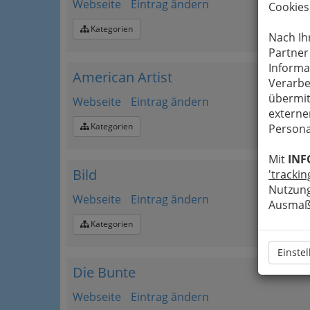
Webseite
Eintrag ändern
Cookies
Kategorien
Nach Ih
Partner
Informa
American Artist
Verarbe
übermit
Webseite
Eintrag ändern
externe
Kategorien
Persona
Mit
INF
Bild
'trackin
Nutzung
Webseite
Eintrag ändern
Ausmaß 
Kategorien
Einste
Die Bunte
Webseite
Eintrag ändern