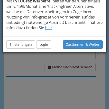
Mit
INFOGraz Werbefrei
bieten wir darüber hinaus
um € 4,99/Monat eine
'trackingfreie'
Alternative,
Meine Nachricht
welche die Datenverarbeitungen im Zuge Ihrer
Nutzung von info-graz.at von vornherein auf das
unbedingt notwendige Ausmaß beschränkt – nähere
Infos dazu finden Sie
hier
Einstellungen
Login
Zustimmen & Weiter
Meine Nachricht senden