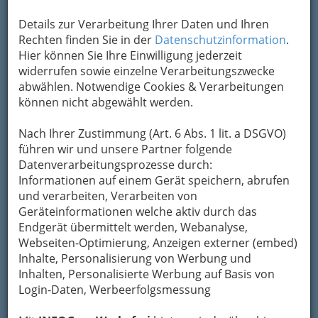
Details zur Verarbeitung Ihrer Daten und Ihren
Kontaktaufnahme
Rechten finden Sie in der
Datenschutzinformation
.
Hier können Sie Ihre Einwilligung jederzeit
Um die Info-Graz Firmen
vor Spam-Mails zu
widerrufen sowie einzelne Verarbeitungszwecke
bewahren
, verwenden wir an dieser Stelle zur
abwählen. Notwendige Cookies & Verarbeitungen
Übermittlung Ihrer Nachricht ein sicheres
können nicht abgewählt werden.
Formular. Ihre Nachricht wird nach dem
Absenden umgehend per Mail an das
Nach Ihrer Zustimmung (Art. 6 Abs. 1 lit. a DSGVO)
Unternehmen Klötzl Vertriebs GmbH
führen wir und unsere Partner folgende
Außenstelle Graz weitergeleitet.
Datenverarbeitungsprozesse durch:
Informationen auf einem Gerät speichern, abrufen
Mein Name
und verarbeiten, Verarbeiten von
Geräteinformationen welche aktiv durch das
Endgerät übermittelt werden, Webanalyse,
Meine Email Adresse
Webseiten-Optimierung, Anzeigen externer (embed)
Inhalte, Personalisierung von Werbung und
Inhalten, Personalisierte Werbung auf Basis von
Login-Daten, Werbeerfolgsmessung
Mein Betreff