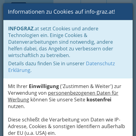
Toggle navi
Suche
Login
Menü
Informationen zu Cookies auf info-graz.at!
Home
Branchen
Gewerbe, Handwerk, Banken
INFOGRAZ
.at setzt Cookies und andere
Gewerbe & Handwerk, Gliederung der WKO
Mechatroniker
Technologien ein. Einige Cookies &
Kälteanlagentechniker
Datenverarbeitungen sind notwendig, andere
Klötzl Vertriebs GmbH
Nav
helfen dabei, das Angebot zu verbessern oder
wirtschaftlich zu betreiben.
Außenstelle Graz
Details dazu finden Sie in unserer
Datenschutz
Feldkirchner Straße 87, 8055 Graz
Erklärung
.
+43 316 296 8300
+43 316 296 8306
Mit Ihrer
Einwilligung
('Zustimmen & Weiter') zur
Verwendung von
personenbezogenen Daten für
Werbung
können Sie unsere Seite
kostenfrei
nutzen.
Karte
Diese schließt die Verarbeitung von Daten wie IP-
Adresse, Cookies & sonstigen Identifiern außerhalb
Adresse mit Google Maps anschauen
der EU (u.a. USA) ein.