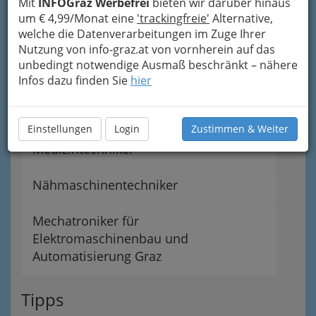
Mit
INFOGraz Werbefrei
bieten wir darüber hinaus
Kälteanlagentechniker
um € 4,99/Monat eine
'trackingfreie'
Alternative,
welche die Datenverarbeitungen im Zuge Ihrer
Luftfahrzeugmechaniker
Nutzung von info-graz.at von vornherein auf das
unbedingt notwendige Ausmaß beschränkt – nähere
Maschinen- & Fertigungstechniker
Infos dazu finden Sie
hier
Landesinnung der Mechatroniker
Einstellungen
Login
Zustimmen & Weiter
Medizintechniker
Nähmaschinentechniker
Mechatroniker für
Elektromaschinenbau und
Automatisierung Graz
Tipps