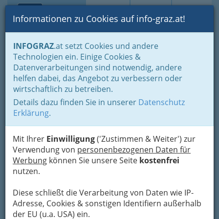
Toggle navi
Suche
Login
Menü
Informationen zu Cookies auf info-graz.at!
Home
Branchen
Gewerbe, Handwerk, Banken
INFOGRAZ
.at setzt Cookies und andere
Gewerbe & Handwerk, Gliederung der WKO
Mechatroniker
Technologien ein. Einige Cookies &
Luftfahrzeugmechaniker
Datenverarbeitungen sind notwendig, andere
Nav
helfen dabei, das Angebot zu verbessern oder
Luftfahrzeugmechaniker
wirtschaftlich zu betreiben.
Details dazu finden Sie in unserer
Datenschutz
Erklärung
.
Mit Ihrer
Einwilligung
('Zustimmen & Weiter') zur
Verwendung von
personenbezogenen Daten für
Werbung
können Sie unsere Seite
kostenfrei
nutzen.
Diese schließt die Verarbeitung von Daten wie IP-
Adresse, Cookies & sonstigen Identifiern außerhalb
der EU (u.a. USA) ein.